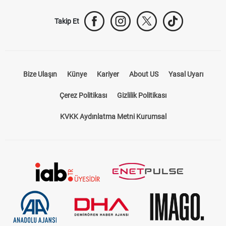
Takip Et
Bize Ulaşın
Künye
Kariyer
About US
Yasal Uyarı
Çerez Politikası
Gizlilik Politikası
KVKK Aydınlatma Metni Kurumsal