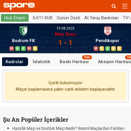
İLK11 KUR
Günün Özeti
At Yarışı Bankoları
TV'
Hızlı Erişim
10.08.2025
Maç Sonu
Bodrum FK
Pendikspor
1 - 1
M
G
G
M
B
M
B
G
B
B
Yeni
Ye
Kadrolar
İstatistik
Baskı Haritası
Aksiyon Haritas
İçerik bulunmuyor
Maçın başlamasına yakın canlı anlatım başlayacaktır.
Şu An Popüler İçerikler
Hazırlık Maçı ve Dostluk Maçı Nedir? Resmî Maçlardan Farkları