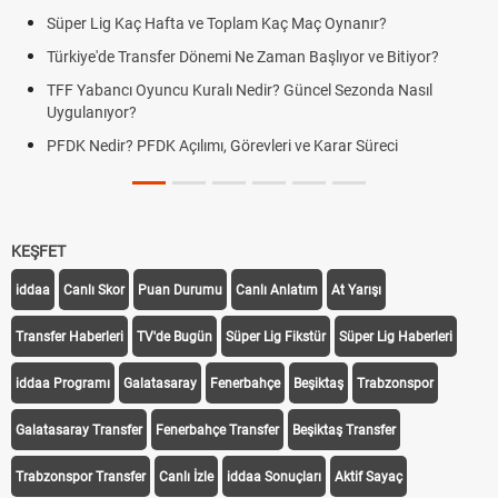
Süper Lig Kaç Hafta ve Toplam Kaç Maç Oynanır?
Türkiye'de Transfer Dönemi Ne Zaman Başlıyor ve Bitiyor?
TFF Yabancı Oyuncu Kuralı Nedir? Güncel Sezonda Nasıl
Uygulanıyor?
PFDK Nedir? PFDK Açılımı, Görevleri ve Karar Süreci
KEŞFET
iddaa
Canlı Skor
Puan Durumu
Canlı Anlatım
At Yarışı
Transfer Haberleri
TV'de Bugün
Süper Lig Fikstür
Süper Lig Haberleri
iddaa Programı
Galatasaray
Fenerbahçe
Beşiktaş
Trabzonspor
Galatasaray Transfer
Fenerbahçe Transfer
Beşiktaş Transfer
Trabzonspor Transfer
Canlı İzle
iddaa Sonuçları
Aktif Sayaç