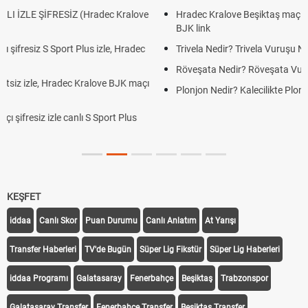
dec Kralove
Hradec Kralove Beşiktaş maçı şifresiz tv100 izle, Hrad
BJK link
zle, Hradec
Trivela Nedir? Trivela Vuruşu Nasıl Yapılır?
Röveşata Nedir? Röveşata Vuruşu Nasıl Yapılır?
ove BJK maçı
Plonjon Nedir? Kalecilikte Plonjon Hareketi Nasıl Yapılır
Sport Plus
KEŞFET
iddaa
Canlı Skor
Puan Durumu
Canlı Anlatım
At Yarışı
Transfer Haberleri
TV'de Bugün
Süper Lig Fikstür
Süper Lig Haberleri
iddaa Programı
Galatasaray
Fenerbahçe
Beşiktaş
Trabzonspor
Galatasaray Transfer
Fenerbahçe Transfer
Beşiktaş Transfer