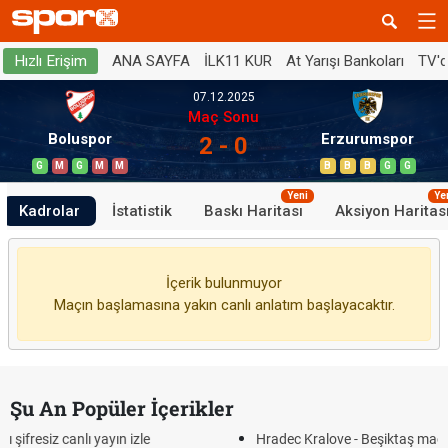
ANA SAYFA
İLK11 KUR
At Yarışı Bankoları
TV'
Hızlı Erişim
07.12.2025
Maç Sonu
Boluspor
Erzurumspor
2 - 0
G
M
G
M
M
B
B
B
G
G
Yeni
Ye
Kadrolar
İstatistik
Baskı Haritası
Aksiyon Haritas
İçerik bulunmuyor
Maçın başlamasına yakın canlı anlatım başlayacaktır.
Şu An Popüler İçerikler
e
Hradec Kralove - Beşiktaş maçı şifresiz izle canlı tv100 l