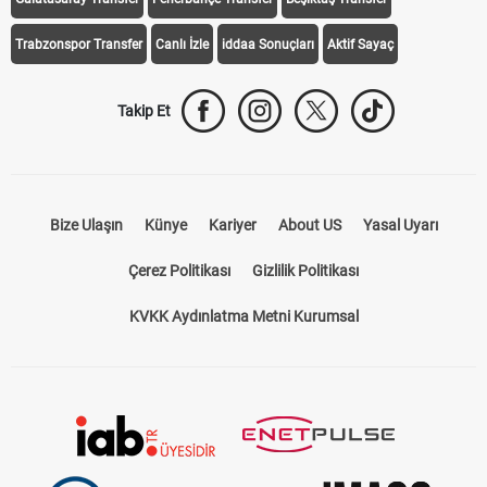
Trabzonspor Transfer
Canlı İzle
iddaa Sonuçları
Aktif Sayaç
Takip Et
Bize Ulaşın
Künye
Kariyer
About US
Yasal Uyarı
Çerez Politikası
Gizlilik Politikası
KVKK Aydınlatma Metni Kurumsal