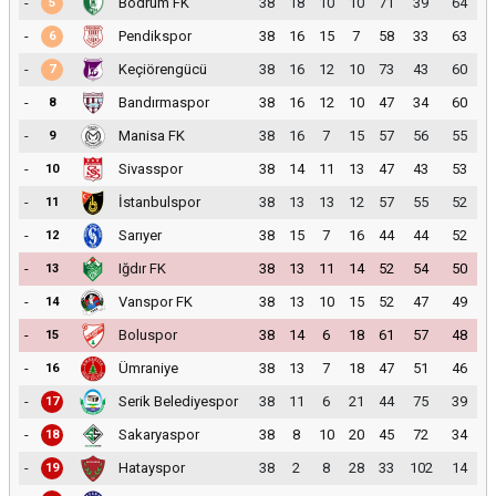
-
Bodrum FK
38
18
10
10
71
39
64
5
-
Pendikspor
38
16
15
7
58
33
63
6
-
Keçiörengücü
38
16
12
10
73
43
60
7
-
Bandırmaspor
38
16
12
10
47
34
60
8
-
Manisa FK
38
16
7
15
57
56
55
9
-
Sivasspor
38
14
11
13
47
43
53
10
-
İstanbulspor
38
13
13
12
57
55
52
11
-
Sarıyer
38
15
7
16
44
44
52
12
-
Iğdır FK
38
13
11
14
52
54
50
13
-
Vanspor FK
38
13
10
15
52
47
49
14
-
Boluspor
38
14
6
18
61
57
48
15
-
Ümraniye
38
13
7
18
47
51
46
16
-
Serik Belediyespor
38
11
6
21
44
75
39
17
-
Sakaryaspor
38
8
10
20
45
72
34
18
-
Hatayspor
38
2
8
28
33
102
14
19