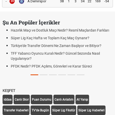
-
A.Demirspor
38
1
3
34
22
169
-54
20
Şu An Popüler İçerikler
Hazırlık Maçı ve Dostluk Maçı Nedir? Resmî Maçlardan Farkları
Süper Lig Kaç Hafta ve Toplam Kaç Maç Oynanır?
Türkiye'de Transfer Dönemi Ne Zaman Başlıyor ve Bitiyor?
TFF Yabancı Oyuncu Kuralı Nedir? Güncel Sezonda Nasıl
Uygulanıyor?
PFDK Nedir? PFDK Açılımı, Görevleri ve Karar Süreci
KEŞFET
iddaa
Canlı Skor
Puan Durumu
Canlı Anlatım
At Yarışı
Transfer Haberleri
TV'de Bugün
Süper Lig Fikstür
Süper Lig Haberleri