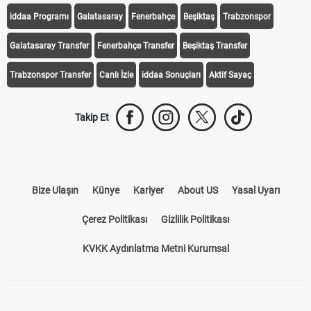
iddaa Programı
Galatasaray
Fenerbahçe
Beşiktaş
Trabzonspor
Galatasaray Transfer
Fenerbahçe Transfer
Beşiktaş Transfer
Trabzonspor Transfer
Canlı İzle
iddaa Sonuçları
Aktif Sayaç
Takip Et
Bize Ulaşın
Künye
Kariyer
About US
Yasal Uyarı
Çerez Politikası
Gizlilik Politikası
KVKK Aydınlatma Metni Kurumsal