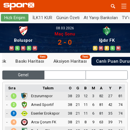
İLK11 KUR
Günün Özeti
At Yarışı Bankoları
TV'
Hızlı Erişim
08.03.2026
Maç Sonu
Boluspor
Iğdır FK
2 - 0
M
G
M
G
M
B
M
B
G
M
Yeni
Yeni
stik
Baskı Haritası
Aksiyon Haritası
Canlı Puan Dur
Genel
İç Saha
Dış Saha
Sıra
Takım
O
G
B
M
A
Y
P
-
Erzurumspor
38
23
12
3
82
27
81
1
-
Amed Sportif
38
21
11
6
81
42
74
2
-
Esenler Erokspor
38
21
11
6
81
35
74
3
-
Arca Çorum FK
38
21
8
9
63
39
71
4