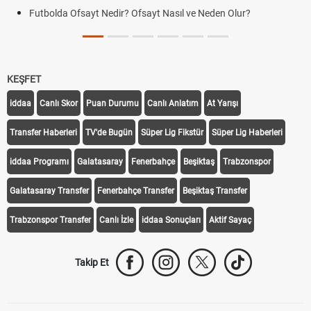
Futbolda Ofsayt Nedir? Ofsayt Nasıl ve Neden Olur?
KEŞFET
iddaa
Canlı Skor
Puan Durumu
Canlı Anlatım
At Yarışı
Transfer Haberleri
TV'de Bugün
Süper Lig Fikstür
Süper Lig Haberleri
iddaa Programı
Galatasaray
Fenerbahçe
Beşiktaş
Trabzonspor
Galatasaray Transfer
Fenerbahçe Transfer
Beşiktaş Transfer
Trabzonspor Transfer
Canlı İzle
iddaa Sonuçları
Aktif Sayaç
Takip Et