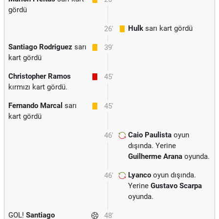
gördü
Hulk
sarı kart gördü
26'
Santiago Rodriguez
sarı
39'
kart gördü
Christopher Ramos
45'
kırmızı kart gördü.
Fernando Marcal
sarı
45'
kart gördü
Caio Paulista
oyun
46'
dışında. Yerine
Guilherme Arana
oyunda.
Lyanco
oyun dışında.
46'
Yerine
Gustavo Scarpa
oyunda.
GOL!
Santiago
48'