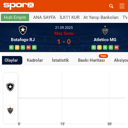
ANA SAYFA
İLK11 KUR
At Yarışı Bankoları
TV
Hızlı Erişim
21.09.2025
Maç Sonu
Botafogo RJ
Atletico MG
1 - 0
G
B
G
M
G
G
B
G
G
M
Yeni
Olaylar
Kadrolar
İstatistik
Baskı Haritası
Aksiyon
0'
15'
30'