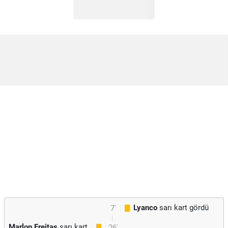
Lyanco
sarı kart gördü
7'
Marlon Freitas
sarı kart
26'