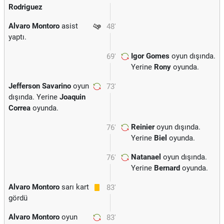
Rodriguez
Alvaro Montoro
asist
48'
yaptı.
Igor Gomes
oyun dışında.
69'
Yerine
Rony
oyunda.
Jefferson Savarino
oyun
73'
dışında. Yerine
Joaquin
Correa
oyunda.
Reinier
oyun dışında.
76'
Yerine
Biel
oyunda.
Natanael
oyun dışında.
76'
Yerine
Bernard
oyunda.
Alvaro Montoro
sarı kart
83'
gördü
Alvaro Montoro
oyun
83'