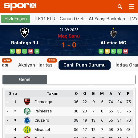
İLK11 KUR
Günün Özeti
At Yarışı Bankoları
TV'
Hızlı Erişim
21.09.2025
Maç Sonu
Botafogo RJ
Atletico MG
1 - 0
G
B
G
M
G
G
B
G
G
M
Yeni
Yeni
tası
Aksiyon Haritası
Canlı Puan Durumu
İddaa Oran
Genel
İç Saha
Dış Saha
Sıra
Takım
O
G
B
M
A
Y
P
-
Flamengo
36
22
9
5
74
24
75
1
-
Palmeiras
38
23
7
8
66
33
76
2
-
Cruzeiro
38
19
13
6
55
31
70
3
-
Mirassol
36
17
12
7
58
36
63
4