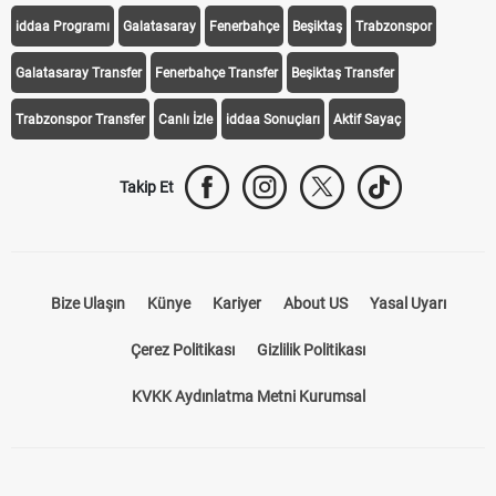
iddaa Programı
Galatasaray
Fenerbahçe
Beşiktaş
Trabzonspor
Galatasaray Transfer
Fenerbahçe Transfer
Beşiktaş Transfer
Trabzonspor Transfer
Canlı İzle
iddaa Sonuçları
Aktif Sayaç
Takip Et
Bize Ulaşın
Künye
Kariyer
About US
Yasal Uyarı
Çerez Politikası
Gizlilik Politikası
KVKK Aydınlatma Metni Kurumsal