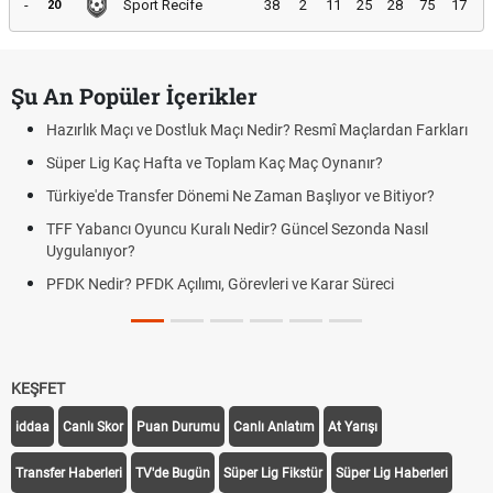
-
Sport Recife
38
2
11
25
28
75
17
20
Şu An Popüler İçerikler
Hazırlık Maçı ve Dostluk Maçı Nedir? Resmî Maçlardan Farkları
Süper Lig Kaç Hafta ve Toplam Kaç Maç Oynanır?
Türkiye'de Transfer Dönemi Ne Zaman Başlıyor ve Bitiyor?
TFF Yabancı Oyuncu Kuralı Nedir? Güncel Sezonda Nasıl
Uygulanıyor?
PFDK Nedir? PFDK Açılımı, Görevleri ve Karar Süreci
KEŞFET
iddaa
Canlı Skor
Puan Durumu
Canlı Anlatım
At Yarışı
Transfer Haberleri
TV'de Bugün
Süper Lig Fikstür
Süper Lig Haberleri