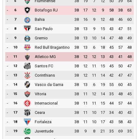
-
Fluminense
38
19
7
12
50
39
64
5
-
Botafogo RJ
38
17
12
9
58
38
63
6
-
Bahia
38
16
9
12
48
46
60
7
-
Sao Paulo
38
13
9
15
43
47
51
8
-
Gremio
38
13
10
14
47
48
49
9
-
Red Bull Bragantino
38
13
6
18
45
57
48
10
-
Atletico MG
38
12
12
13
43
41
48
11
-
Santos FC
38
12
11
15
45
50
47
12
-
Corinthians
38
12
11
14
42
47
47
13
-
Vasco da Gama
38
13
6
19
55
60
45
14
-
Vitoria
38
11
12
14
35
48
45
15
-
Internacional
38
11
11
15
44
57
44
16
-
Ceara
38
11
10
17
34
40
43
17
-
Fortaleza
38
11
10
17
43
58
43
18
-
Juventude
38
9
8
21
35
69
35
19