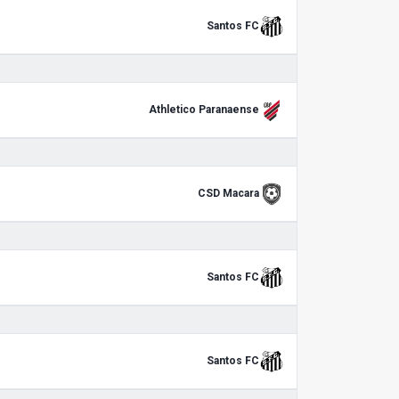
Santos FC
Athletico Paranaense
CSD Macara
Santos FC
Santos FC