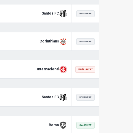
Santos FC
BERABERE
Corinthians
BERABERE
Internacional
MAĞLUBIYET
Santos FC
BERABERE
Remo
GALIBIYET