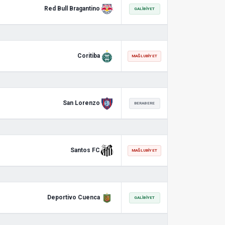
Red Bull Bragantino
GALIBIYET
Coritiba
MAĞLUBIYET
San Lorenzo
BERABERE
Santos FC
MAĞLUBIYET
Deportivo Cuenca
GALIBIYET