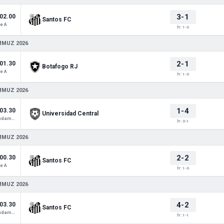
3-1
02.00
Santos FC
e A
İY: 1-0
MMUZ 2026
2-1
01.30
Botafogo RJ
e A
İY: 1-0
MMUZ 2026
1-4
03.30
Universidad Central
Copa Sudamericana
İY: 0-1
MMUZ 2026
2-2
00.30
Santos FC
e A
İY: 1-0
MMUZ 2026
4-2
03.30
Santos FC
Copa Sudamericana
İY: 1-1