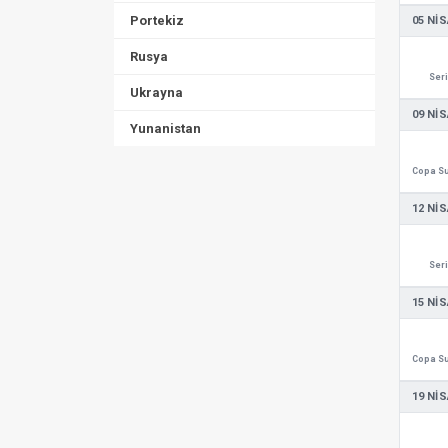
Portekiz
05 NIS
Rusya
Seri
Ukrayna
09 NIS
Yunanistan
12 NIS
Seri
15 NIS
19 NIS