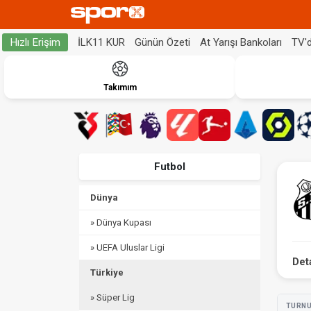
İLK11 KUR
Günün Özeti
At Yarışı Bankoları
TV'
Hızlı Erişim
Takımım
Futbol
Dünya
» Dünya Kupası
» UEFA Uluslar Ligi
Det
Türkiye
» Süper Lig
TURN