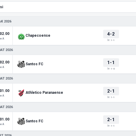
AK 2026
4-2
02.00
Chapecoense
e A
İY: 1-1
BAT 2026
1-1
02.00
Santos FC
e A
İY: 1-0
BAT 2026
2-1
01.00
Athletico Paranaense
e A
İY: 1-1
BAT 2026
2-1
01.00
Santos FC
e A
İY: 1-1
RT 2026