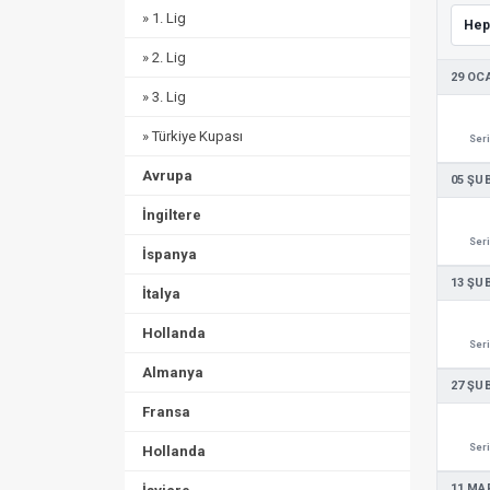
» 1. Lig
» 2. Lig
29 OC
» 3. Lig
» Türkiye Kupası
Seri
Avrupa
05 ŞU
İngiltere
Seri
İspanya
13 ŞU
İtalya
Hollanda
Seri
Almanya
27 ŞU
Fransa
Seri
Hollanda
11 MA