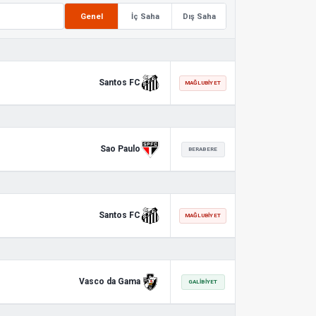
Genel
İç Saha
Dış Saha
Santos FC
MAĞLUBIYET
Sao Paulo
BERABERE
Santos FC
MAĞLUBIYET
Vasco da Gama
GALIBIYET