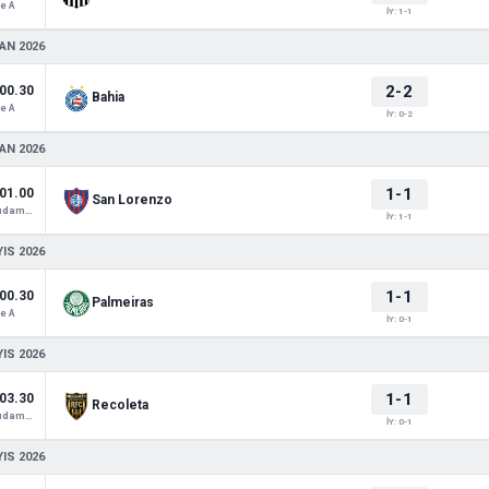
e A
İY: 1-1
AN 2026
2-2
00.30
Bahia
e A
İY: 0-2
AN 2026
1-1
01.00
San Lorenzo
Copa Sudamericana
İY: 1-1
IS 2026
1-1
00.30
Palmeiras
e A
İY: 0-1
IS 2026
1-1
03.30
Recoleta
Copa Sudamericana
İY: 0-1
IS 2026