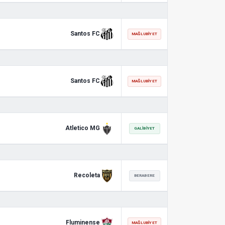
Santos FC
MAĞLUBIYET
Santos FC
MAĞLUBIYET
Atletico MG
GALIBIYET
Recoleta
BERABERE
Fluminense
MAĞLUBIYET