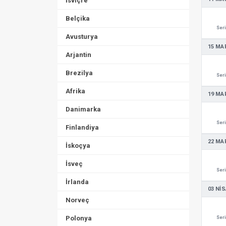
İsviçre
Belçika
Seri
Avusturya
15 MA
Arjantin
Brezilya
Seri
Afrika
19 MA
Danimarka
Seri
Finlandiya
22 MA
İskoçya
İsveç
Seri
İrlanda
03 NIS
Norveç
Polonya
Seri