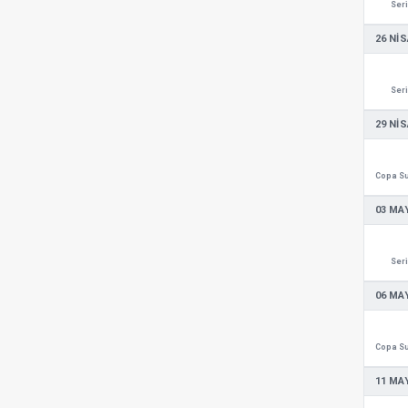
Seri
26 NIS
Seri
29 NIS
03 MAY
Seri
06 MAY
11 MAY