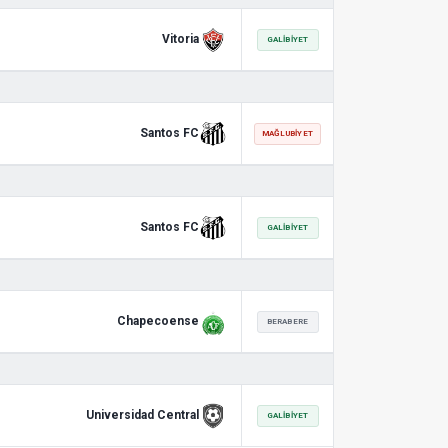
Vitoria
GALIBIYET
Santos FC
MAĞLUBIYET
Santos FC
GALIBIYET
Chapecoense
BERABERE
Universidad Central
GALIBIYET