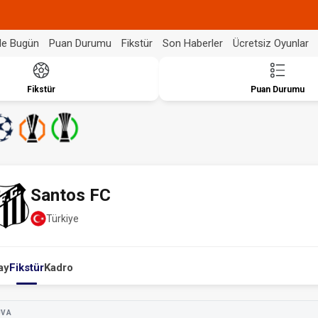
de Bugün
Puan Durumu
Fikstür
Son Haberler
Ücretsiz Oyunlar
Fikstür
Puan Durumu
Santos FC
Türkiye
ay
Fikstür
Kadro
UVA