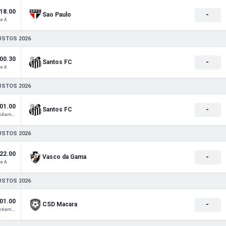
18.00
-
Sao Paulo
e A
USTOS 2026
00.30
-
Santos FC
e A
USTOS 2026
01.00
-
Santos FC
Copa Sudamericana
USTOS 2026
22.00
-
Vasco da Gama
e A
USTOS 2026
01.00
-
CSD Macara
Copa Sudamericana