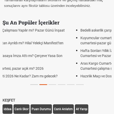
Tamamlanan karşılaşmaların skorlarını ve geçmiş haftalardaki maç
sonuçlarını aynı fikstür tablosu üzerinden inceleyebilirsiniz.
Şu An Popüler İçerikler
Bedelli askerlik çarşı izni var mı? 2026 ziyaret var mı?
Kuyumcular cumartesi, pazar günü açık mı? 2026 | Kuyumcular
cumartesi-pazar günü kaça kadar açık?
Hafta Sonları Yıllık İzinden Sayılır mı? Yıllık İzin Hesaplamasında
Cumartesi ve Pazar Detayı
Aras Kargo Cumartesi-pazar açık mı? 2026 Aras Kargo
Cumartesi çalışma saatleri!
Hazırlık Maçı ve Dostluk Maçı Nedir? Resmî Maçlardan Farkları
KEŞFET
iddaa
Canlı Skor
Puan Durumu
Canlı Anlatım
At Yarışı