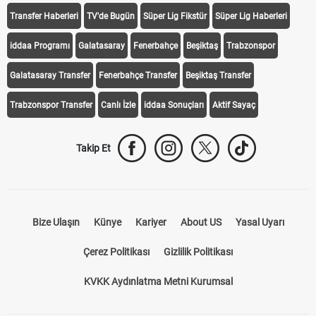
Transfer Haberleri
TV'de Bugün
Süper Lig Fikstür
Süper Lig Haberleri
iddaa Programı
Galatasaray
Fenerbahçe
Beşiktaş
Trabzonspor
Galatasaray Transfer
Fenerbahçe Transfer
Beşiktaş Transfer
Trabzonspor Transfer
Canlı İzle
iddaa Sonuçları
Aktif Sayaç
Takip Et
Bize Ulaşın
Künye
Kariyer
About US
Yasal Uyarı
Çerez Politikası
Gizlilik Politikası
KVKK Aydınlatma Metni Kurumsal