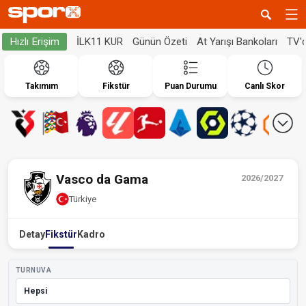
İLK11 KUR
Günün Özeti
At Yarışı Bankoları
TV'
Hızlı Erişim
Takımım
Fikstür
Puan Durumu
Canlı Skor
Vasco da Gama
2026/2027
Türkiye
Detay
Fikstür
Kadro
TURNUVA