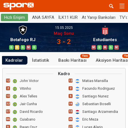
ANA SAYFA
İLK11 KUR
At Yarışı Bankoları
TV'
Hızlı Erişim
15.05.2025
Maç Sonu
Botafogo RJ
Estudiantes
3 - 2
G
B
G
M
G
M
G
M
G
M
Yeni
Ye
Kadrolar
İstatistik
Baskı Haritası
Aksiyon Haritas
Kadro
John Victor
Matias Mansilla
12
12
Vitinho
Facundo Rodriguez
2
2
Alex Telles
Santiago Nunez
13
6
Jair Cunha
Sebastian Boselli
32
14
David Ricardo
Santiago Arzamendia
57
15
Cuiabano
Eric Meza
66
20
Rwan Cruz
Lucas Alario
9
27