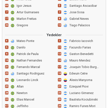
Igor Jesus
Santiago Ascacibar
99
5
Artur Guimaraes
Jose Sosa
7
7
Marlon Freitas
Gabriel Neves
17
8
Gregore
Tiago Palacios
26
10
Yedekler
Mateo Ponte
Fabricio Iacovich
4
1
Danilo
Facundo Farias
5
11
Patrick de Paula
Gaston Benedetti
6
13
Nathan Fernandes
Mauro Mendez
16
16
Fernando Marcal
Joaquin Tobio Burgos
21
17
Santiago Rodriguez
Edwuin Cetre
23
18
Leonardo Linck
Alexis Manyoma
24
19
Allan
Ezequiel Piovi
25
21
Newton
Luciano Gimenez
28
23
Elias Manoel
Bautista Kociubinski
33
24
Jeffinho
Ramiro Funes Mori
47
26