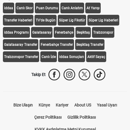
iddaa
Canlı Skor
Puan Durumu
Canlı Anlatım
At Yarışı
Transfer Haberleri
TV'de Bugün
Süper Lig Fikstür
Süper Lig Haberleri
iddaa Programı
Galatasaray
Fenerbahçe
Beşiktaş
Trabzonspor
Galatasaray Transfer
Fenerbahçe Transfer
Beşiktaş Transfer
Trabzonspor Transfer
Canlı İzle
iddaa Sonuçları
Aktif Sayaç
Takip Et
Bize Ulaşın
Künye
Kariyer
About US
Yasal Uyarı
Çerez Politikası
Gizlilik Politikası
KVKK Aydınlatma Metni Kurumsal