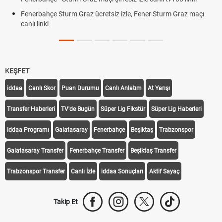
Fenerbahçe Sturm Graz ücretsiz izle, Fener Sturm Graz maçı
canlı linki
KEŞFET
iddaa
Canlı Skor
Puan Durumu
Canlı Anlatım
At Yarışı
Transfer Haberleri
TV'de Bugün
Süper Lig Fikstür
Süper Lig Haberleri
iddaa Programı
Galatasaray
Fenerbahçe
Beşiktaş
Trabzonspor
Galatasaray Transfer
Fenerbahçe Transfer
Beşiktaş Transfer
Trabzonspor Transfer
Canlı İzle
iddaa Sonuçları
Aktif Sayaç
Takip Et