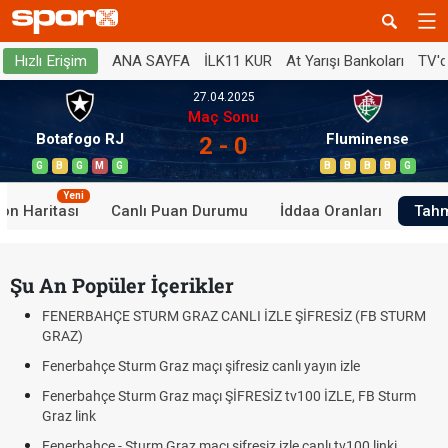
ANA SAYFA
İLK11 KUR
At Yarışı Bankoları
TV'
Hızlı Erişim
27.04.2025
Maç Sonu
Botafogo RJ
Fluminense
2 - 0
G
B
G
M
G
B
B
B
B
G
Yeni
on Haritası
Canlı Puan Durumu
İddaa Oranları
Tahm
Şu An Popüler İçerikler
FENERBAHÇE STURM GRAZ CANLI İZLE ŞİFRESİZ (FB STURM
GRAZ)
Fenerbahçe Sturm Graz maçı şifresiz canlı yayın izle
Fenerbahçe Sturm Graz maçı ŞİFRESİZ tv100 İZLE, FB Sturm
Graz link
Fenerbahçe - Sturm Graz maçı şifresiz izle canlı tv100 linki