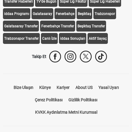
Transfer Haberleri
TV'de Bugün
Süper Lig Fikstür
Süper Lig Haberleri
iddaa Programı
Galatasaray
Fenerbahçe
Beşiktaş
Trabzonspor
Galatasaray Transfer
Fenerbahçe Transfer
Beşiktaş Transfer
Trabzonspor Transfer
Canlı İzle
iddaa Sonuçları
Aktif Sayaç
Takip Et
Bize Ulaşın
Künye
Kariyer
About US
Yasal Uyarı
Çerez Politikası
Gizlilik Politikası
KVKK Aydınlatma Metni Kurumsal