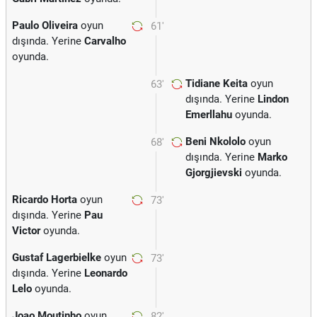
Paulo Oliveira
oyun
61'
dışında. Yerine
Carvalho
oyunda.
Tidiane Keita
oyun
63'
dışında. Yerine
Lindon
Emerllahu
oyunda.
Beni Nkololo
oyun
68'
dışında. Yerine
Marko
Gjorgjievski
oyunda.
Ricardo Horta
oyun
73'
dışında. Yerine
Pau
Victor
oyunda.
Gustaf Lagerbielke
oyun
73'
dışında. Yerine
Leonardo
Lelo
oyunda.
Joao Moutinho
oyun
82'