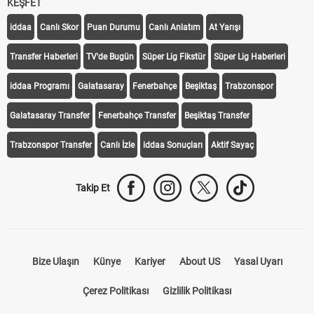
KEŞFET
iddaa
Canlı Skor
Puan Durumu
Canlı Anlatım
At Yarışı
Transfer Haberleri
TV'de Bugün
Süper Lig Fikstür
Süper Lig Haberleri
iddaa Programı
Galatasaray
Fenerbahçe
Beşiktaş
Trabzonspor
Galatasaray Transfer
Fenerbahçe Transfer
Beşiktaş Transfer
Trabzonspor Transfer
Canlı İzle
iddaa Sonuçları
Aktif Sayaç
Takip Et
Bize Ulaşın
Künye
Kariyer
About US
Yasal Uyarı
Çerez Politikası
Gizlilik Politikası