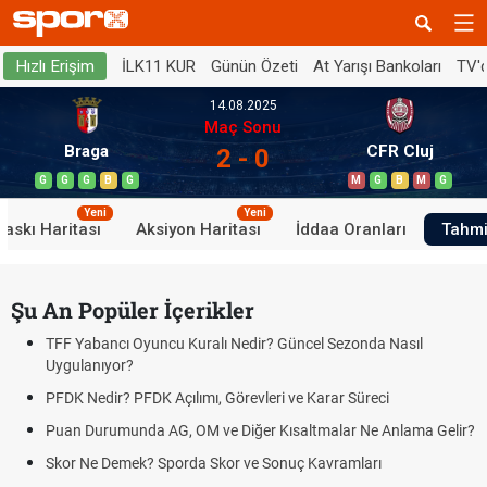
İLK11 KUR
Günün Özeti
At Yarışı Bankoları
TV'
Hızlı Erişim
14.08.2025
Maç Sonu
Braga
CFR Cluj
2 - 0
G
G
G
B
G
M
G
B
M
G
Yeni
Yeni
Baskı Haritası
Aksiyon Haritası
İddaa Oranları
Tahmi
Şu An Popüler İçerikler
TFF Yabancı Oyuncu Kuralı Nedir? Güncel Sezonda Nasıl
Uygulanıyor?
PFDK Nedir? PFDK Açılımı, Görevleri ve Karar Süreci
Puan Durumunda AG, OM ve Diğer Kısaltmalar Ne Anlama Gelir?
Skor Ne Demek? Sporda Skor ve Sonuç Kavramları