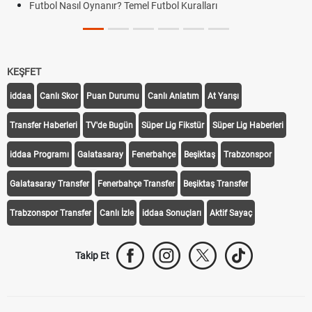
Futbol Nasıl Oynanır? Temel Futbol Kuralları
KEŞFET
iddaa
Canlı Skor
Puan Durumu
Canlı Anlatım
At Yarışı
Transfer Haberleri
TV'de Bugün
Süper Lig Fikstür
Süper Lig Haberleri
iddaa Programı
Galatasaray
Fenerbahçe
Beşiktaş
Trabzonspor
Galatasaray Transfer
Fenerbahçe Transfer
Beşiktaş Transfer
Trabzonspor Transfer
Canlı İzle
iddaa Sonuçları
Aktif Sayaç
Takip Et