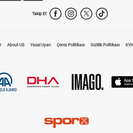
Takip Et
r
About US
Yasal Uyarı
Çerez Politikası
Gizlilik Politikası
KVK