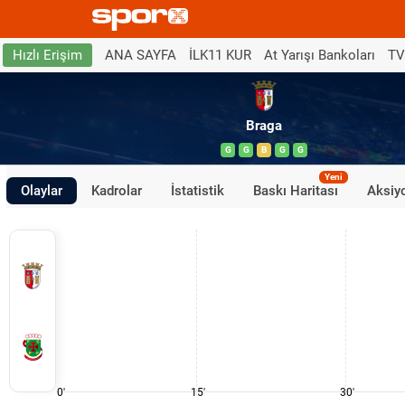
ANA SAYFA
İLK11 KUR
At Yarışı Bankoları
TV
Hızlı Erişim
Braga
G
G
B
G
G
Yeni
Olaylar
Kadrolar
İstatistik
Baskı Haritası
Aksiyo
0'
15'
30'