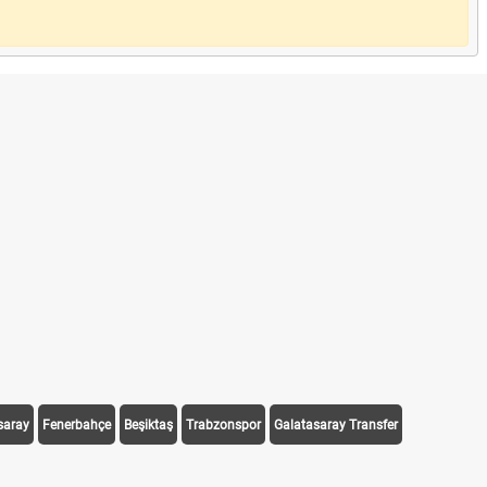
saray
Fenerbahçe
Beşiktaş
Trabzonspor
Galatasaray Transfer