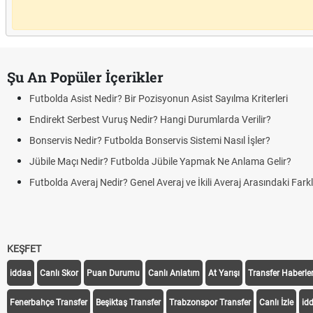
Şu An Popüler İçerikler
Futbolda Asist Nedir? Bir Pozisyonun Asist Sayılma Kriterleri
Endirekt Serbest Vuruş Nedir? Hangi Durumlarda Verilir?
Bonservis Nedir? Futbolda Bonservis Sistemi Nasıl İşler?
Jübile Maçı Nedir? Futbolda Jübile Yapmak Ne Anlama Gelir?
Futbolda Averaj Nedir? Genel Averaj ve İkili Averaj Arasındaki Fark
KEŞFET
iddaa
Canlı Skor
Puan Durumu
Canlı Anlatım
At Yarışı
Transfer Haberler
Fenerbahçe Transfer
Beşiktaş Transfer
Trabzonspor Transfer
Canlı İzle
id