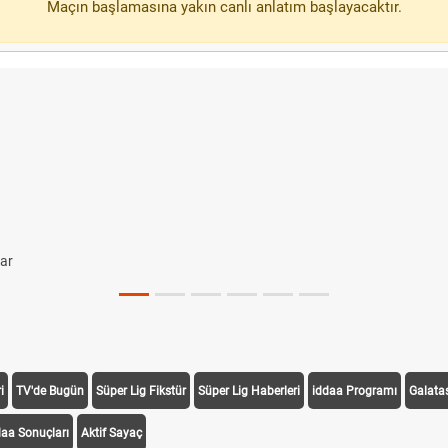
Maçın başlamasına yakın canlı anlatım başlayacaktır.
lar
i
TV'de Bugün
Süper Lig Fikstür
Süper Lig Haberleri
iddaa Programı
Galata
daa Sonuçları
Aktif Sayaç