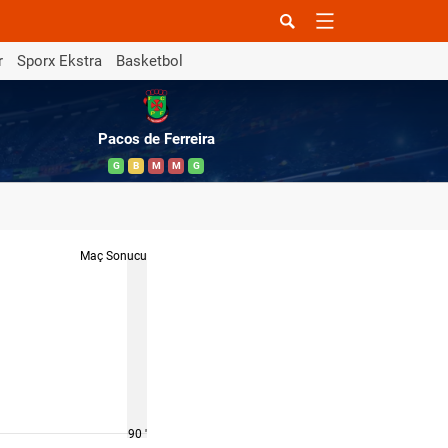
r
Sporx Ekstra
Basketbol
Pacos de Ferreira
G
B
M
M
G
Maç Sonucu
90 '