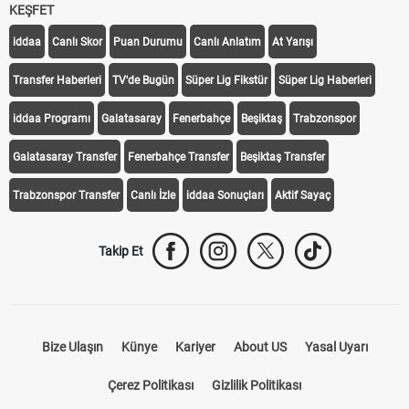
KEŞFET
iddaa
Canlı Skor
Puan Durumu
Canlı Anlatım
At Yarışı
Transfer Haberleri
TV'de Bugün
Süper Lig Fikstür
Süper Lig Haberleri
iddaa Programı
Galatasaray
Fenerbahçe
Beşiktaş
Trabzonspor
Galatasaray Transfer
Fenerbahçe Transfer
Beşiktaş Transfer
Trabzonspor Transfer
Canlı İzle
iddaa Sonuçları
Aktif Sayaç
Takip Et
Bize Ulaşın
Künye
Kariyer
About US
Yasal Uyarı
Çerez Politikası
Gizlilik Politikası