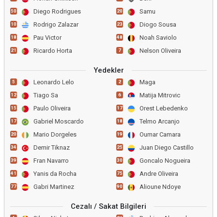
Diego Rodrigues
Samu
50
20
Rodrigo Zalazar
Diogo Sousa
10
23
Pau Victor
Noah Saviolo
18
48
Ricardo Horta
Nelson Oliveira
21
7
Yedekler
Leonardo Lelo
Maga
5
2
Tiago Sa
Matija Mitrovic
12
6
Paulo Oliveira
Orest Lebedenko
15
17
Gabriel Moscardo
Telmo Arcanjo
17
18
Mario Dorgeles
Oumar Camara
20
19
Demir Tiknaz
Juan Diego Castillo
34
25
Fran Navarro
Goncalo Nogueira
39
30
Yanis da Rocha
Andre Oliveira
41
75
Gabri Martinez
Alioune Ndoye
77
90
Cezalı / Sakat Bilgileri