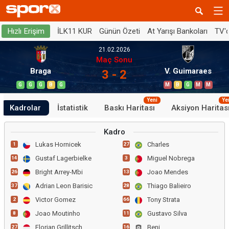
İLK11 KUR
Günün Özeti
At Yarışı Bankoları
TV'
Hızlı Erişim
21.02.2026
Maç Sonu
Braga
V. Guimaraes
3 - 2
G
G
G
B
G
M
B
G
M
M
Yeni
Ye
Kadrolar
İstatistik
Baskı Haritası
Aksiyon Haritas
Kadro
Lukas Hornicek
Charles
1
27
Gustaf Lagerbielke
Miguel Nobrega
14
3
Bright Arrey-Mbi
Joao Mendes
26
13
Adrian Leon Barisic
Thiago Balieiro
37
28
Victor Gomez
Tony Strata
2
66
Joao Moutinho
Gustavo Silva
8
11
Florian Grillitsch
Beni
27
16