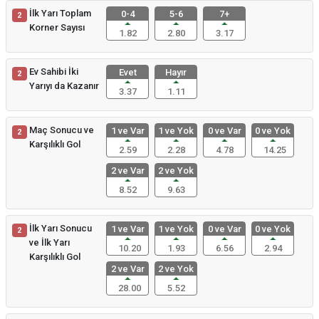
İlk Yarı Toplam
0-4
5-6
7+
2
Korner Sayısı
1.82
2.80
3.17
Ev Sahibi İki
Evet
Hayır
2
Yarıyı da Kazanır
3.37
1.11
Maç Sonucu ve
1 ve Var
1 ve Yok
0 ve Var
0 ve Yok
2
Karşılıklı Gol
2.59
2.28
4.78
14.25
2 ve Var
2 ve Yok
8.52
9.63
İlk Yarı Sonucu
1 ve Var
1 ve Yok
0 ve Var
0 ve Yok
2
ve İlk Yarı
10.20
1.93
6.56
2.94
Karşılıklı Gol
2 ve Var
2 ve Yok
28.00
5.52