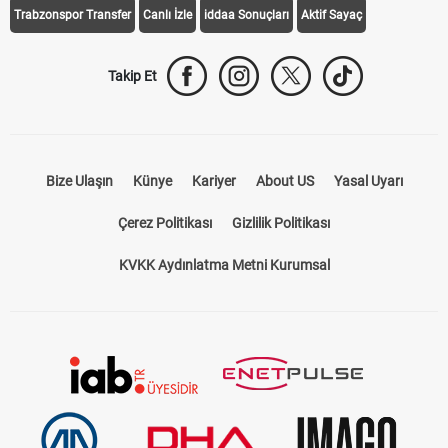
Trabzonspor Transfer
Canlı İzle
iddaa Sonuçları
Aktif Sayaç
Takip Et
Bize Ulaşın
Künye
Kariyer
About US
Yasal Uyarı
Çerez Politikası
Gizlilik Politikası
KVKK Aydınlatma Metni Kurumsal