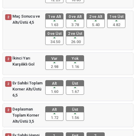
Maç Sonucu ve
1 ve Alt
0 ve Alt
2 ve Alt
1 ve Üst
2
Altı/Üstü 4,5
1.63
3.78
5.40
4.82
0 ve Üst
2 ve Üst
34.50
26.00
İkinci Yarı
Var
Yok
2
Karşılıklı Gol
2.98
1.16
Ev Sahibi Toplam
Alt
Üst
2
Korner Altı/Üstü
1.60
1.67
6,5
Deplasman
Alt
Üst
2
Toplam Korner
1.72
1.56
Altı/Üstü 3,5
Ev Sahibi Hangi
1.
Eşit
2.