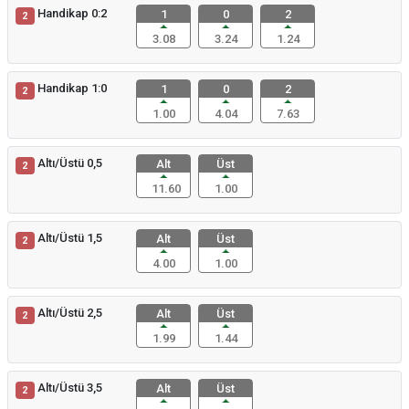
Handikap 0:2
1
0
2
2
3.08
3.24
1.24
Handikap 1:0
1
0
2
2
1.00
4.04
7.63
Altı/Üstü 0,5
Alt
Üst
2
11.60
1.00
Altı/Üstü 1,5
Alt
Üst
2
4.00
1.00
Altı/Üstü 2,5
Alt
Üst
2
1.99
1.44
Altı/Üstü 3,5
Alt
Üst
2