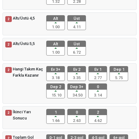
1.32
2.28
Altı/Üstü 4,5
Alt
Üst
2
1.00
4.11
Altı/Üstü 5,5
Alt
Üst
2
1.00
6.72
Hangi Takım Kaç
Ev 3+
Ev 2
Ev 1
Dep 1
2
Farkla Kazanır
3.18
3.35
2.77
5.75
Dep 2
Dep 3+
0
15.10
34.50
3.14
İkinci Yarı
1
0
2
2
Sonucu
1.66
2.63
4.62
Toplam Gol
0-1 gol
2-3 gol
4-5 gol
6+ gol
2