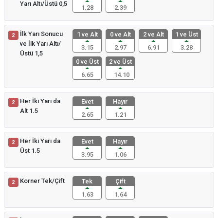
Yarı Altı/Üstü 0,5
1.28
2.39
İlk Yarı Sonucu
1 ve Alt
0 ve Alt
2 ve Alt
1 ve Üst
2
ve İlk Yarı Altı/
3.15
2.97
6.91
3.28
Üstü 1,5
0 ve Üst
2 ve Üst
6.65
14.10
Her İki Yarı da
Evet
Hayır
2
Alt 1.5
2.65
1.21
Her İki Yarı da
Evet
Hayır
2
Üst 1.5
3.95
1.06
Korner Tek/Çift
Tek
Çift
2
1.63
1.64