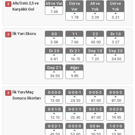
Altı/Üstü 2,5 ve
Alt ve Var
Üst ve
Alt ve
Üst ve
2
Karşılıklı Gol
Var
Yok
Yok
7.66
1.78
2.39
5.21
İlk Yarı Skoru
0:0
1:1
2:2
Ev 1:0
2
3.08
7.66
65.00
3.27
Ev 2:0
Ev 2:1
Dep 1:0
Dep 2:0
6.81
16.15
7.23
34.50
Dep 2:1
diğer
36.50
9.85
İlk Yarı/Maç
0-0 0-0
0-0 0-1
0-0 0-2
0-0 0-3
2
Sonucu Skorları
13.00
24.30
87.00
87.00
0-0 1-0
0-0 1-1
0-0 1-2
0-0 2-0
12.15
23.40
87.00
19.95
0-0 2-1
0-0 3-0
0:0 4+
1-0 1-0
43.50
52.00
30.50
13.90