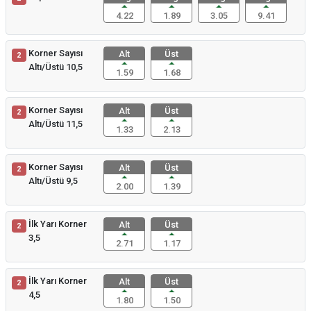
4.22
1.89
3.05
9.41
Korner Sayısı
Alt
Üst
2
Altı/Üstü 10,5
1.59
1.68
Korner Sayısı
Alt
Üst
2
Altı/Üstü 11,5
1.33
2.13
Korner Sayısı
Alt
Üst
2
Altı/Üstü 9,5
2.00
1.39
İlk Yarı Korner
Alt
Üst
2
3,5
2.71
1.17
İlk Yarı Korner
Alt
Üst
2
4,5
1.80
1.50