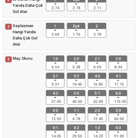
2
Yarıda Daha Çok
2.74
2.78
2.11
Gol Atar
Deplasman
1.
Eşit
2.
2
Hangi Yarıda
3.69
1.76
2.78
Daha Çok Gol
Atar
Maç Skoru
1:0
2:0
2:1
3:0
2
6.54
6.28
6.59
8.94
3:1
3:2
4:0
4:1
9.37
19.45
16.85
17.75
4:2
5:0
5:1
6:0
37.00
40.00
42.00
115.00
0:0
1:1
2:2
3:3
12.50
6.78
13.45
60.00
0:1
0:2
1:2
0:3
14.05
29.50
14.20
91.00