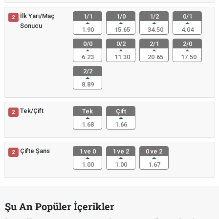
İlk Yarı/Maç
1/1
1/0
1/2
0/1
2
Sonucu
1.90
15.65
34.50
4.04
0/0
0/2
2/1
2/0
6.23
11.30
20.65
17.50
2/2
8.89
Tek/Çift
Tek
Çift
2
1.68
1.66
Çifte Şans
1 ve 0
1 ve 2
0 ve 2
2
1.00
1.00
1.67
Şu An Popüler İçerikler