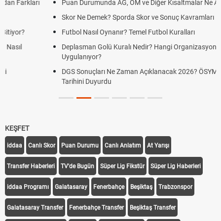
Puan Durumunda AG, OM ve Diğer Kısaltmalar Ne Anlama Gelir?
Skor Ne Demek? Sporda Skor ve Sonuç Kavramları
Futbol Nasıl Oynanır? Temel Futbol Kuralları
Deplasman Golü Kuralı Nedir? Hangi Organizasyonlarda
Uygulanıyor?
DGS Sonuçları Ne Zaman Açıklanacak 2026? ÖSYM Sonuç
Tarihini Duyurdu
KEŞFET
iddaa
Canlı Skor
Puan Durumu
Canlı Anlatım
At Yarışı
Transfer Haberleri
TV'de Bugün
Süper Lig Fikstür
Süper Lig Haberleri
iddaa Programı
Galatasaray
Fenerbahçe
Beşiktaş
Trabzonspor
Galatasaray Transfer
Fenerbahçe Transfer
Beşiktaş Transfer