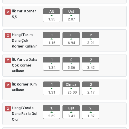
İlk Yarı Korner
Alt
Üst
2
5,5
1.35
2.07
Hangi Takım
1
0
2
2
Daha Çok
1.16
6.94
3.91
Korner Kullanır
İlk Yarıda Daha
1
0
2
2
Çok Korner
1.34
5.36
3.42
Kullanır
İlk Korneri Kim
1
Olmaz
2
2
Kullanır
1.31
26.00
2.17
Hangi Yarıda
1.
Eşit
2.
2
Daha Fazla Gol
2.69
3.41
1.87
Olur