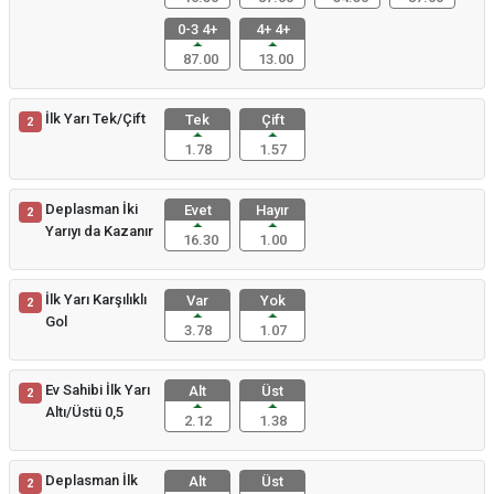
0-3 4+
4+ 4+
87.00
13.00
İlk Yarı Tek/Çift
Tek
Çift
2
1.78
1.57
Deplasman İki
Evet
Hayır
2
Yarıyı da Kazanır
16.30
1.00
İlk Yarı Karşılıklı
Var
Yok
2
Gol
3.78
1.07
Ev Sahibi İlk Yarı
Alt
Üst
2
Altı/Üstü 0,5
2.12
1.38
Deplasman İlk
Alt
Üst
2