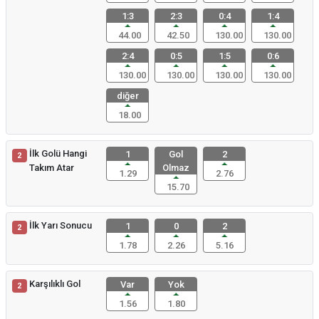
1:3
2:3
0:4
1:4
44.00
42.50
130.00
130.00
2:4
0:5
1:5
0:6
130.00
130.00
130.00
130.00
diğer
18.00
İlk Golü Hangi
1
Gol
2
2
Takım Atar
Olmaz
1.29
2.76
15.70
İlk Yarı Sonucu
1
0
2
2
1.78
2.26
5.16
Karşılıklı Gol
Var
Yok
2
1.56
1.80