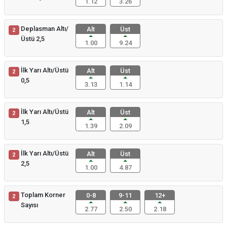
1.12
3.26
Deplasman Altı/
Alt
Üst
2
Üstü 2,5
1.00
9.24
İlk Yarı Altı/Üstü
Alt
Üst
2
0,5
3.13
1.14
İlk Yarı Altı/Üstü
Alt
Üst
2
1,5
1.39
2.09
İlk Yarı Altı/Üstü
Alt
Üst
2
2,5
1.00
4.87
Toplam Korner
0-8
9-11
12+
2
Sayısı
2.77
2.50
2.18