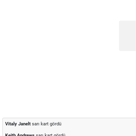
Vitaly Janelt
sarı kart gördü
Keith Andrews
sarı kart gördü