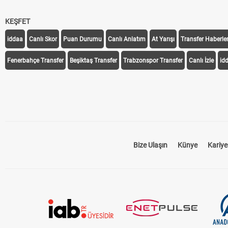
KEŞFET
iddaa
Canlı Skor
Puan Durumu
Canlı Anlatım
At Yarışı
Transfer Haberler
Fenerbahçe Transfer
Beşiktaş Transfer
Trabzonspor Transfer
Canlı İzle
id
Bize Ulaşın
Künye
Kariye