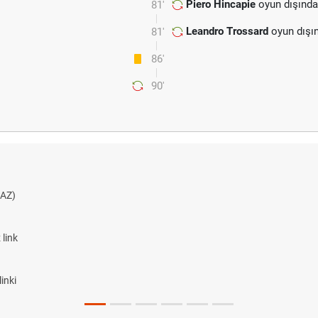
Piero Hincapie
oyun dışında
81'
Leandro Trossard
oyun dışı
81'
86'
90'
AZ)
link
inki