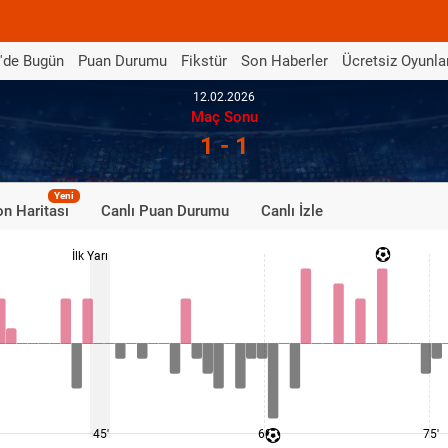
'de Bugün
Puan Durumu
Fikstür
Son Haberler
Ücretsiz Oyunla
12.02.2026
Maç Sonu
1 - 1
Yeni
n Haritası
Canlı Puan Durumu
Canlı İzle
İlk Yarı
45'
60'
75'