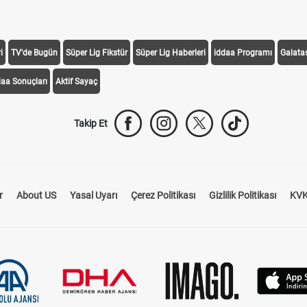
i
TV'de Bugün
Süper Lig Fikstür
Süper Lig Haberleri
iddaa Programı
Galata
daa Sonuçları
Aktif Sayaç
Takip Et
r
About US
Yasal Uyarı
Çerez Politikası
Gizlilik Politikası
KVK