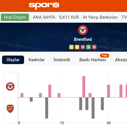
ANA SAYFA
İLK11 KUR
At Yarışı Bankoları
TV
Hızlı Erişim
Brentford
B
B
M
G
M
Yeni
Olaylar
Kadrolar
İstatistik
Baskı Haritası
Aksiyo
0'
15'
30'