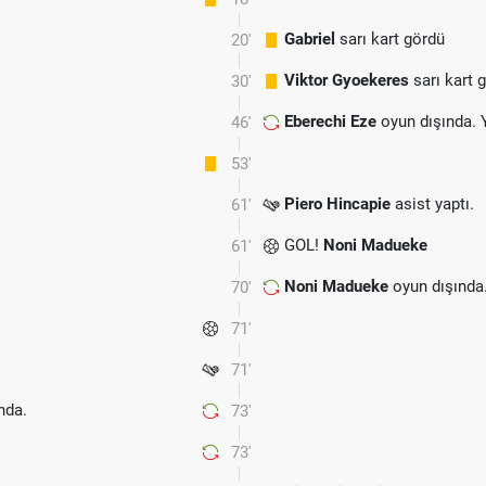
Gabriel
sarı kart gördü
20'
Viktor Gyoekeres
sarı kart 
30'
Eberechi Eze
oyun dışında. 
46'
53'
Piero Hincapie
asist yaptı.
61'
GOL!
Noni Madueke
61'
Noni Madueke
oyun dışında
70'
71'
71'
nda.
73'
73'