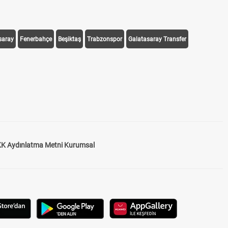
saray
Fenerbahçe
Beşiktaş
Trabzonspor
Galatasaray Transfer
K Aydınlatma Metni Kurumsal