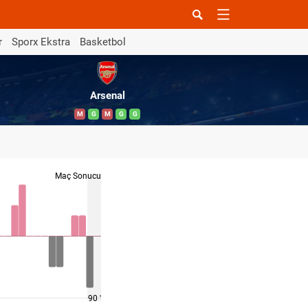
r
Sporx Ekstra
Basketbol
Arsenal
M
G
M
G
G
Maç Sonucu
90 '