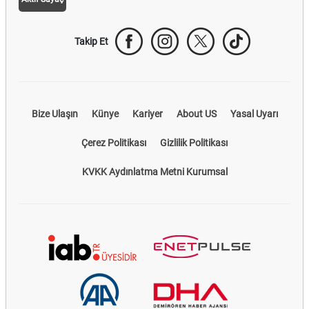
Takip Et
Bize Ulaşın
Künye
Kariyer
About US
Yasal Uyarı
Çerez Politikası
Gizlilik Politikası
KVKK Aydınlatma Metni Kurumsal