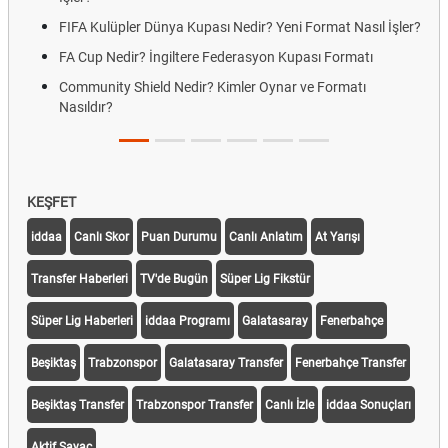
FIFA Kulüpler Dünya Kupası Nedir? Yeni Format Nasıl İşler?
FA Cup Nedir? İngiltere Federasyon Kupası Formatı
Community Shield Nedir? Kimler Oynar ve Formatı
Nasıldır?
KEŞFET
iddaa
Canlı Skor
Puan Durumu
Canlı Anlatım
At Yarışı
Transfer Haberleri
TV'de Bugün
Süper Lig Fikstür
Süper Lig Haberleri
iddaa Programı
Galatasaray
Fenerbahçe
Beşiktaş
Trabzonspor
Galatasaray Transfer
Fenerbahçe Transfer
Beşiktaş Transfer
Trabzonspor Transfer
Canlı İzle
iddaa Sonuçları
Aktif Sayaç