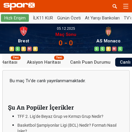
İLK11 KUR
Günün Özeti
At Yarışı Bankoları
TV'
Hızlı Erişim
05.12.2025
Maç Sonu
Brest
AS Monaco
0 - 0
B
G
B
M
B
G
G
B
M
G
Yeni
Yeni
 Haritası
Aksiyon Haritası
Canlı Puan Durumu
Canlı 
Bu maç Tv'de canlı yayınlanmamaktadır.
Şu An Popüler İçerikler
TFF 2. Lig'de Beyaz Grup ve Kırmızı Grup Nedir?
Basketbol Şampiyonlar Ligi (BCL) Nedir? Formatı Nasıl
İşler?