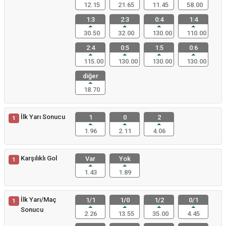
12.15
21.65
11.45
58.00
1:3
2:3
0:4
1:4
30.50
32.00
130.00
110.00
2:4
0:5
1:5
0:6
115.00
130.00
130.00
130.00
diğer
18.70
İlk Yarı Sonucu
1
0
2
1
1.96
2.11
4.06
Karşılıklı Gol
Var
Yok
1
1.43
1.89
İlk Yarı/Maç
1/1
1/0
1/2
0/1
1
Sonucu
2.26
13.55
35.00
4.45