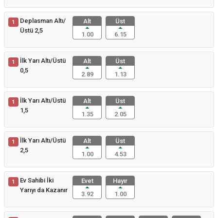
Deplasman Altı/
Alt
Üst
1
Üstü 2,5
1.00
6.15
İlk Yarı Altı/Üstü
Alt
Üst
1
0,5
2.89
1.13
İlk Yarı Altı/Üstü
Alt
Üst
1
1,5
1.35
2.05
İlk Yarı Altı/Üstü
Alt
Üst
1
2,5
1.00
4.53
Ev Sahibi İki
Evet
Hayır
1
Yarıyı da Kazanır
3.92
1.00