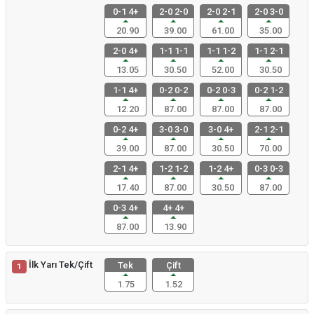
0-1 4+
2-0 2-0
2-0 2-1
2-0 3-0
20.90
39.00
61.00
35.00
2-0 4+
1-1 1-1
1-1 1-2
1-1 2-1
13.05
30.50
52.00
30.50
1-1 4+
0-2 0-2
0-2 0-3
0-2 1-2
12.20
87.00
87.00
87.00
0-2 4+
3-0 3-0
3-0 4+
2-1 2-1
39.00
87.00
30.50
70.00
2-1 4+
1-2 1-2
1-2 4+
0-3 0-3
17.40
87.00
30.50
87.00
0-3 4+
4+ 4+
87.00
13.90
İlk Yarı Tek/Çift
Tek
Çift
1
1.75
1.52