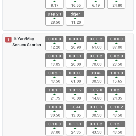
8.17
16.55
6.19
24.80
Dep 2:1
diğer
28.50
11.20
İlk Yarı/Maç
0-0 0-0
0-0 0-1
0-0 0-2
0-0 0-3
1
Sonucu Skorları
12.20
20.90
61.00
87.00
0-0 1-0
0-0 1-1
0-0 1-2
0-0 2-0
13.05
20.00
70.00
23.50
0-0 2-1
0-0 3-0
0:0 4+
1-0 1-0
43.50
61.00
30.50
15.65
1-0 1-1
1-0 1-2
1-0 2-0
1-0 2-1
21.75
70.00
14.80
24.35
1-0 3-0
1-0 4+
0-1 0-1
0-1 0-2
30.50
13.05
30.50
43.50
0-1 0-3
0-1 1-1
0-1 1-2
0-1 2-1
87.00
24.35
43.50
43.50