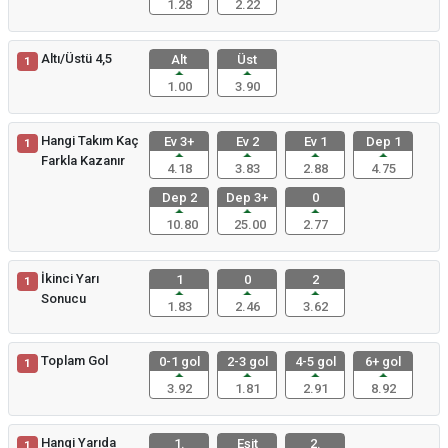
1.28
2.22
Altı/Üstü 4,5
Alt
Üst
1
1.00
3.90
Hangi Takım Kaç
Ev 3+
Ev 2
Ev 1
Dep 1
1
Farkla Kazanır
4.18
3.83
2.88
4.75
Dep 2
Dep 3+
0
10.80
25.00
2.77
İkinci Yarı
1
0
2
1
Sonucu
1.83
2.46
3.62
Toplam Gol
0-1 gol
2-3 gol
4-5 gol
6+ gol
1
3.92
1.81
2.91
8.92
Hangi Yarıda
1.
Eşit
2.
1