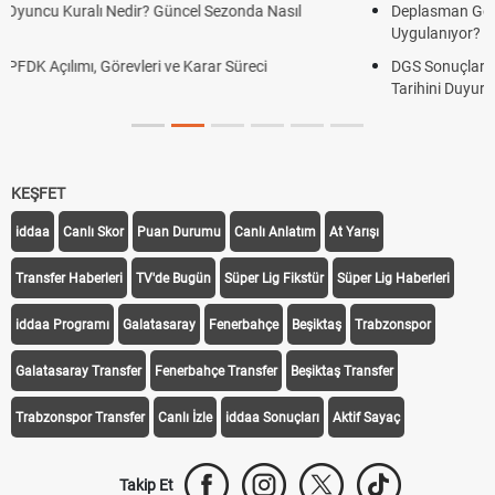
Deplasman Golü Kuralı Nedir? Hangi Organizasyonlarda
Uygulanıyor?
DGS Sonuçları Ne Zaman Açıklanacak 2026? ÖSYM Sonuç
Tarihini Duyurdu
KEŞFET
iddaa
Canlı Skor
Puan Durumu
Canlı Anlatım
At Yarışı
Transfer Haberleri
TV'de Bugün
Süper Lig Fikstür
Süper Lig Haberleri
iddaa Programı
Galatasaray
Fenerbahçe
Beşiktaş
Trabzonspor
Galatasaray Transfer
Fenerbahçe Transfer
Beşiktaş Transfer
Trabzonspor Transfer
Canlı İzle
iddaa Sonuçları
Aktif Sayaç
Takip Et