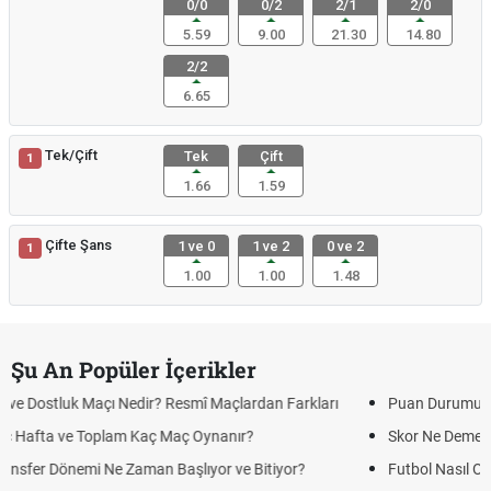
0/0
0/2
2/1
2/0
5.59
9.00
21.30
14.80
2/2
6.65
Tek/Çift
Tek
Çift
1
1.66
1.59
Çifte Şans
1 ve 0
1 ve 2
0 ve 2
1
1.00
1.00
1.48
Şu An Popüler İçerikler
Puan Durumunda AG, OM ve Diğer Kısaltmalar Ne Anlama Gelir?
Skor Ne Demek? Sporda Skor ve Sonuç Kavramları
Futbol Nasıl Oynanır? Temel Futbol Kuralları