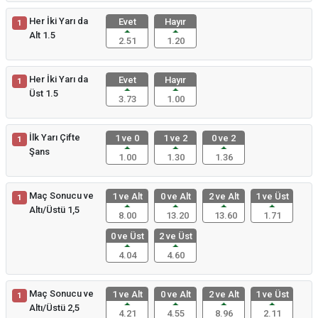
Her İki Yarı da
Evet
Hayır
1
Alt 1.5
2.51
1.20
Her İki Yarı da
Evet
Hayır
1
Üst 1.5
3.73
1.00
İlk Yarı Çifte
1 ve 0
1 ve 2
0 ve 2
1
Şans
1.00
1.30
1.36
Maç Sonucu ve
1 ve Alt
0 ve Alt
2 ve Alt
1 ve Üst
1
Altı/Üstü 1,5
8.00
13.20
13.60
1.71
0 ve Üst
2 ve Üst
4.04
4.60
Maç Sonucu ve
1 ve Alt
0 ve Alt
2 ve Alt
1 ve Üst
1
Altı/Üstü 2,5
4.21
4.55
8.96
2.11