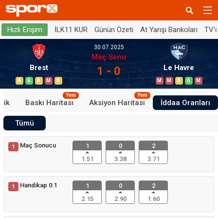
İLK11 KUR
Günün Özeti
At Yarışı Bankoları
TV'
Hızlı Erişim
30.07.2025
Maç Sonu
Brest
Le Havre
1 - 0
B
G
B
M
B
M
M
B
G
M
Yeni
Yeni
stik
Baskı Haritası
Aksiyon Haritası
İddaa Oranları
Tümü
Maç Sonucu
1
0
2
1
1.51
3.38
3.71
Handikap 0:1
1
0
2
1
2.15
2.90
1.60