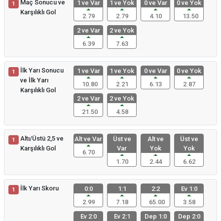
Maç Sonucu ve
1 ve Var
1 ve Yok
0 ve Var
0 ve Yok
1
Karşılıklı Gol
2.79
2.79
4.10
13.50
2 ve Var
2 ve Yok
6.39
7.63
İlk Yarı Sonucu
1 ve Var
1 ve Yok
0 ve Var
0 ve Yok
1
ve İlk Yarı
10.80
2.21
6.13
2.87
Karşılıklı Gol
2 ve Var
2 ve Yok
21.50
4.58
Altı/Üstü 2,5 ve
Alt ve Var
Üst ve
Alt ve
Üst ve
1
Karşılıklı Gol
Var
Yok
Yok
6.70
1.70
2.44
6.62
İlk Yarı Skoru
0:0
1:1
2:2
Ev 1:0
1
2.99
7.18
65.00
3.58
Ev 2:0
Ev 2:1
Dep 1:0
Dep 2:0