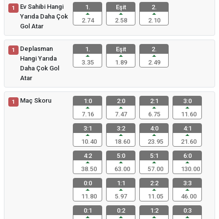
Ev Sahibi Hangi
1.
Eşit
2.
1
Yarıda Daha Çok
2.74
2.58
2.10
Gol Atar
Deplasman
1.
Eşit
2.
1
Hangi Yarıda
3.35
1.89
2.49
Daha Çok Gol
Atar
Maç Skoru
1:0
2:0
2:1
3:0
1
7.16
7.47
6.75
11.60
3:1
3:2
4:0
4:1
10.40
18.60
23.95
21.60
4:2
5:0
5:1
6:0
38.50
63.00
57.00
130.00
0:0
1:1
2:2
3:3
11.80
5.97
11.05
46.00
0:1
0:2
1:2
0:3