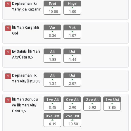
Deplasman İki
Evet
Hayır
1
Yarıyı da Kazanır
10.00
1.00
İlk Yarı Karşılıklı
Var
Yok
1
Gol
3.36
1.07
Ev Sahibi İlk Yarı
Alt
Üst
1
Altı/Üstü 0,5
1.88
1.44
Deplasman İlk
Alt
Üst
1
Yarı Altı/Üstü 0,5
1.34
2.07
İlk Yarı Sonucu
1 ve Alt
0 ve Alt
2 ve Alt
1 ve Üst
1
ve İlk Yarı Altı/
3.45
2.90
5.92
3.85
Üstü 1,5
0 ve Üst
2 ve Üst
6.19
10.50