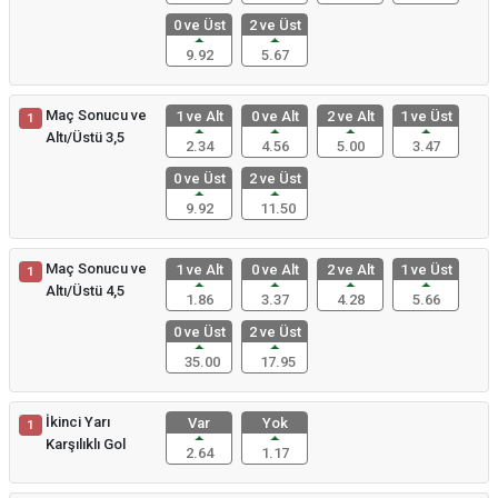
0 ve Üst
2 ve Üst
9.92
5.67
Maç Sonucu ve
1 ve Alt
0 ve Alt
2 ve Alt
1 ve Üst
1
Altı/Üstü 3,5
2.34
4.56
5.00
3.47
0 ve Üst
2 ve Üst
9.92
11.50
Maç Sonucu ve
1 ve Alt
0 ve Alt
2 ve Alt
1 ve Üst
1
Altı/Üstü 4,5
1.86
3.37
4.28
5.66
0 ve Üst
2 ve Üst
35.00
17.95
İkinci Yarı
Var
Yok
1
Karşılıklı Gol
2.64
1.17