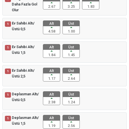
Daha Fazla Gol
2.67
3.25
1.83
Olur
Ev Sahibi Altı/
Alt
Üst
1
Üstü 0,5
4.58
1.00
Ev Sahibi Altı/
Alt
Üst
1
Üstü 1,5
1.84
1.45
Ev Sahibi Altı/
Alt
Üst
1
Üstü 2,5
1.17
2.64
Deplasman Altı/
Alt
Üst
1
Üstü 0,5
2.38
1.24
Deplasman Altı/
Alt
Üst
1
Üstü 1,5
1.19
2.56