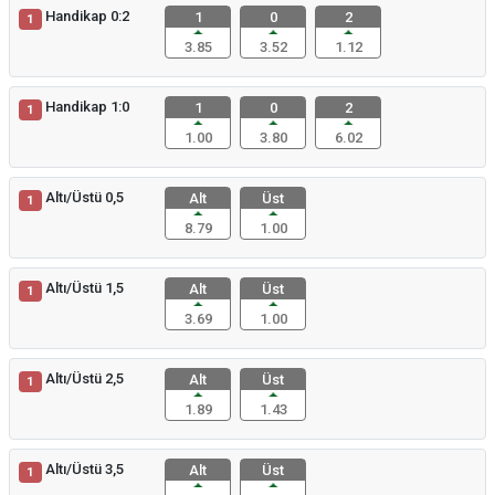
Handikap 0:2
1
0
2
1
3.85
3.52
1.12
Handikap 1:0
1
0
2
1
1.00
3.80
6.02
Altı/Üstü 0,5
Alt
Üst
1
8.79
1.00
Altı/Üstü 1,5
Alt
Üst
1
3.69
1.00
Altı/Üstü 2,5
Alt
Üst
1
1.89
1.43
Altı/Üstü 3,5
Alt
Üst
1