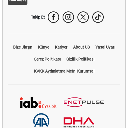
Takip Et
Bize Ulaşın
Künye
Kariyer
About US
Yasal Uyarı
Çerez Politikası
Gizlilik Politikası
KVKK Aydınlatma Metni Kurumsal