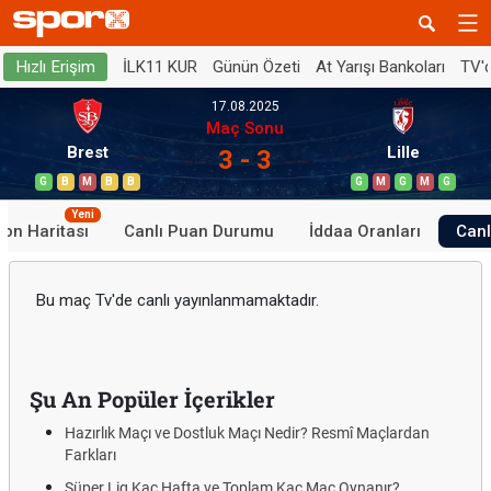
İLK11 KUR
Günün Özeti
At Yarışı Bankoları
TV'
Hızlı Erişim
17.08.2025
Maç Sonu
Brest
Lille
3 - 3
G
B
M
B
B
G
M
G
M
G
Yeni
yon Haritası
Canlı Puan Durumu
İddaa Oranları
Canl
Bu maç Tv'de canlı yayınlanmamaktadır.
Şu An Popüler İçerikler
Hazırlık Maçı ve Dostluk Maçı Nedir? Resmî Maçlardan
Farkları
Süper Lig Kaç Hafta ve Toplam Kaç Maç Oynanır?