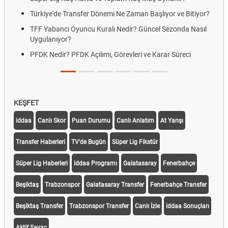
Türkiye'de Transfer Dönemi Ne Zaman Başlıyor ve Bitiyor?
TFF Yabancı Oyuncu Kuralı Nedir? Güncel Sezonda Nasıl
Uygulanıyor?
PFDK Nedir? PFDK Açılımı, Görevleri ve Karar Süreci
KEŞFET
iddaa
Canlı Skor
Puan Durumu
Canlı Anlatım
At Yarışı
Transfer Haberleri
TV'de Bugün
Süper Lig Fikstür
Süper Lig Haberleri
iddaa Programı
Galatasaray
Fenerbahçe
Beşiktaş
Trabzonspor
Galatasaray Transfer
Fenerbahçe Transfer
Beşiktaş Transfer
Trabzonspor Transfer
Canlı İzle
iddaa Sonuçları
Aktif Sayaç