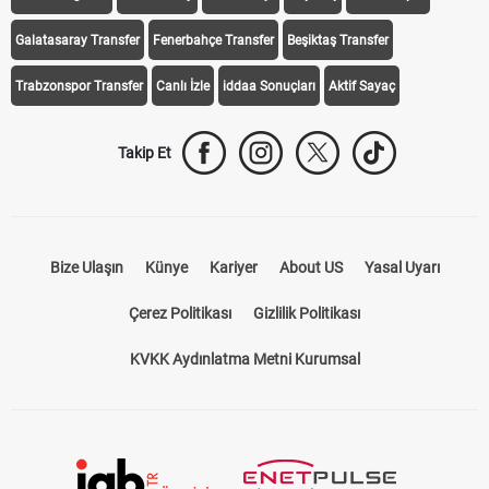
Galatasaray Transfer
Fenerbahçe Transfer
Beşiktaş Transfer
Trabzonspor Transfer
Canlı İzle
iddaa Sonuçları
Aktif Sayaç
Takip Et
Bize Ulaşın
Künye
Kariyer
About US
Yasal Uyarı
Çerez Politikası
Gizlilik Politikası
KVKK Aydınlatma Metni Kurumsal