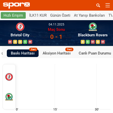
İLK11 KUR
Günün Özeti
At Yarışı Bankoları
TV
Hızlı Erişim
04.11.2025
Maç Sonu
Bristol City
Blackburn Rovers
0 - 1
M
B
B
G
M
B
G
M
B
M
Yeni
Yeni
ik
Baskı Haritası
Aksiyon Haritası
Canlı Puan Durumu
0'
15'
30'