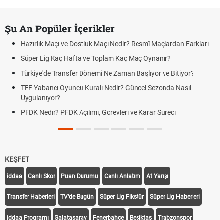
Şu An Popüler İçerikler
Hazırlık Maçı ve Dostluk Maçı Nedir? Resmî Maçlardan Farkları
Süper Lig Kaç Hafta ve Toplam Kaç Maç Oynanır?
Türkiye'de Transfer Dönemi Ne Zaman Başlıyor ve Bitiyor?
TFF Yabancı Oyuncu Kuralı Nedir? Güncel Sezonda Nasıl
Uygulanıyor?
PFDK Nedir? PFDK Açılımı, Görevleri ve Karar Süreci
KEŞFET
iddaa
Canlı Skor
Puan Durumu
Canlı Anlatım
At Yarışı
Transfer Haberleri
TV'de Bugün
Süper Lig Fikstür
Süper Lig Haberleri
iddaa Programı
Galatasaray
Fenerbahçe
Beşiktaş
Trabzonspor