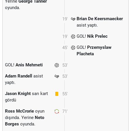
Yerine
George Tanner
oyunda.
Brian De Keersmaecker
19'
asist yaptı.
GOL!
Nik Prelec
19'
GOL!
Przemyslaw
45'
Placheta
GOL!
Anis Mehmeti
53'
Adam Randell
asist
53'
yaptı.
Jason Knight
sarı kart
55'
gördü
Ross McCrorie
oyun
71'
dışında. Yerine
Neto
Borges
oyunda.