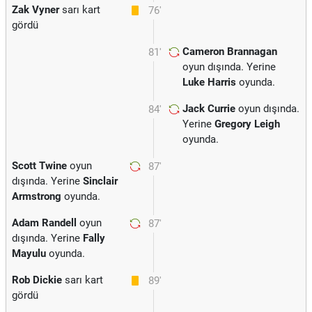
Zak Vyner
sarı kart
76'
gördü
Cameron Brannagan
81'
oyun dışında. Yerine
Luke Harris
oyunda.
Jack Currie
oyun dışında.
84'
Yerine
Gregory Leigh
oyunda.
Scott Twine
oyun
87'
dışında. Yerine
Sinclair
Armstrong
oyunda.
Adam Randell
oyun
87'
dışında. Yerine
Fally
Mayulu
oyunda.
Rob Dickie
sarı kart
89'
gördü