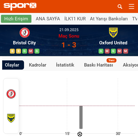
ANA SAYFA
İLK11 KUR
At Yarışı Bankoları
TV
Hızlı Erişim
21.09.2025
Maç Sonu
Bristol City
Oxford United
1 - 3
B
B
G
M
G
G
M
G
M
M
Yeni
Olaylar
Kadrolar
İstatistik
Baskı Haritası
Aksiyon
0'
15'
30'