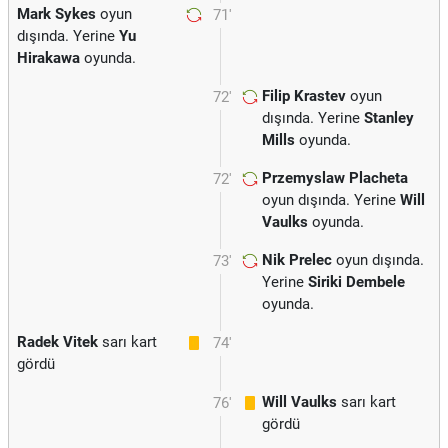
Mark Sykes
oyun
71'
dışında. Yerine
Yu
Hirakawa
oyunda.
Filip Krastev
oyun
72'
dışında. Yerine
Stanley
Mills
oyunda.
Przemyslaw Placheta
72'
oyun dışında. Yerine
Will
Vaulks
oyunda.
Nik Prelec
oyun dışında.
73'
Yerine
Siriki Dembele
oyunda.
Radek Vitek
sarı kart
74'
gördü
Will Vaulks
sarı kart
76'
gördü