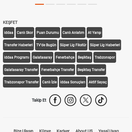
KEŞFET
iddaa
Canlı Skor
Puan Durumu
Canlı Anlatım
At Yarışı
Transfer Haberleri
TV'de Bugün
Süper Lig Fikstür
Süper Lig Haberleri
iddaa Programı
Galatasaray
Fenerbahçe
Beşiktaş
Trabzonspor
Galatasaray Transfer
Fenerbahçe Transfer
Beşiktaş Transfer
Trabzonspor Transfer
Canlı İzle
iddaa Sonuçları
Aktif Sayaç
Takip Et
Bize Ulaşın
Künye
Kariyer
About US
Yasal Uyarı