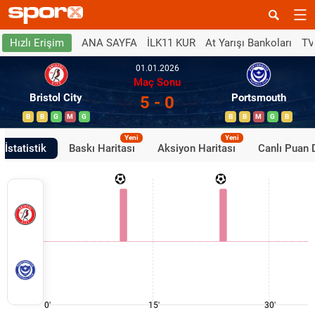
ANA SAYFA
İLK11 KUR
At Yarışı Bankoları
TV
Hızlı Erişim
01.01.2026
Maç Sonu
Bristol City
Portsmouth
5 - 0
B
B
G
M
G
B
B
M
G
B
Yeni
Yeni
İstatistik
Baskı Haritası
Aksiyon Haritası
Canlı Puan
0'
15'
30'