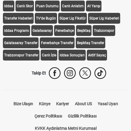
iddaa
Canlı Skor
Puan Durumu
Canlı Anlatım
At Yarışı
Transfer Haberleri
TV'de Bugün
Süper Lig Fikstür
Süper Lig Haberleri
iddaa Programı
Galatasaray
Fenerbahçe
Beşiktaş
Trabzonspor
Galatasaray Transfer
Fenerbahçe Transfer
Beşiktaş Transfer
Trabzonspor Transfer
Canlı İzle
iddaa Sonuçları
Aktif Sayaç
Takip Et
Bize Ulaşın
Künye
Kariyer
About US
Yasal Uyarı
Çerez Politikası
Gizlilik Politikası
KVKK Aydınlatma Metni Kurumsal