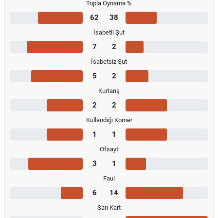
Topla Oynama %
62
38
İsabetli Şut
7
2
İsabetsiz Şut
5
2
Kurtarış
2
2
Kullandığı Korner
1
1
Ofsayt
3
1
Faul
6
14
Sarı Kart