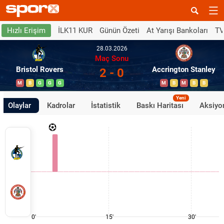
İLK11 KUR
Günün Özeti
At Yarışı Bankoları
TV
Hızlı Erişim
28.03.2026
Maç Sonu
Bristol Rovers
Accrington Stanley
2 - 0
M
B
G
G
G
M
B
M
B
B
Yeni
Olaylar
Kadrolar
İstatistik
Baskı Haritası
Aksiyon
0'
15'
30'