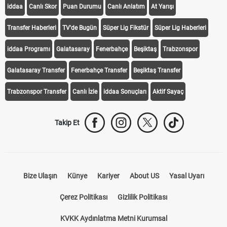
iddaa
Canlı Skor
Puan Durumu
Canlı Anlatım
At Yarışı
Transfer Haberleri
TV'de Bugün
Süper Lig Fikstür
Süper Lig Haberleri
iddaa Programı
Galatasaray
Fenerbahçe
Beşiktaş
Trabzonspor
Galatasaray Transfer
Fenerbahçe Transfer
Beşiktaş Transfer
Trabzonspor Transfer
Canlı İzle
iddaa Sonuçları
Aktif Sayaç
Takip Et
Bize Ulaşın
Künye
Kariyer
About US
Yasal Uyarı
Çerez Politikası
Gizlilik Politikası
KVKK Aydınlatma Metni Kurumsal