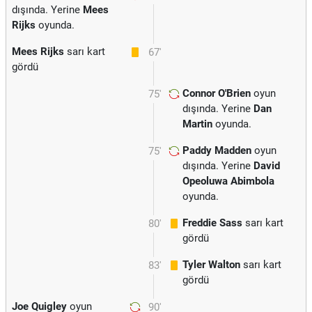
dışında. Yerine
Mees
Rijks
oyunda.
Mees Rijks
sarı kart
67'
gördü
Connor O'Brien
oyun
75'
dışında. Yerine
Dan
Martin
oyunda.
Paddy Madden
oyun
75'
dışında. Yerine
David
Opeoluwa Abimbola
oyunda.
Freddie Sass
sarı kart
80'
gördü
Tyler Walton
sarı kart
83'
gördü
Joe Quigley
oyun
90'