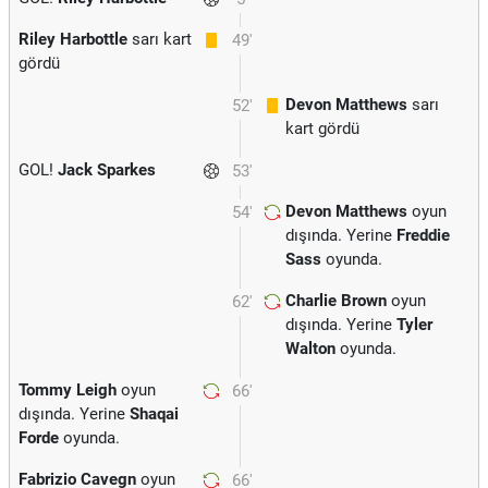
Riley Harbottle
sarı kart
49'
gördü
Devon Matthews
sarı
52'
kart gördü
GOL!
Jack Sparkes
53'
Devon Matthews
oyun
54'
dışında. Yerine
Freddie
Sass
oyunda.
Charlie Brown
oyun
62'
dışında. Yerine
Tyler
Walton
oyunda.
Tommy Leigh
oyun
66'
dışında. Yerine
Shaqai
Forde
oyunda.
Fabrizio Cavegn
oyun
66'