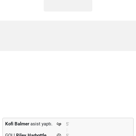
Kofi Balmer
asist yaptı.
5'
GOL!
Riley Harbottle
5'