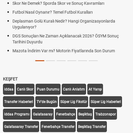
Skor Ne Demek? Sporda Skor ve Sonuç Kavramları
Futbol Nasıl Oynanır? Temel Futbol Kuralları
Deplasman Golü Kuralı Nedir? Hangi Organizasyonlarda
Uygulanıyor?
DGS Sonuçları Ne Zaman Açıklanacak 2026? ÖSYM Sonuç
Tarihini Duyurdu
Mazota İndirim Var mı? Motorin Fiyatlarında Son Durum
KEŞFET
iddaa
Canlı Skor
Puan Durumu
Canlı Anlatım
At Yarışı
Transfer Haberleri
TV'de Bugün
Süper Lig Fikstür
Süper Lig Haberleri
iddaa Programı
Galatasaray
Fenerbahçe
Beşiktaş
Trabzonspor
Galatasaray Transfer
Fenerbahçe Transfer
Beşiktaş Transfer