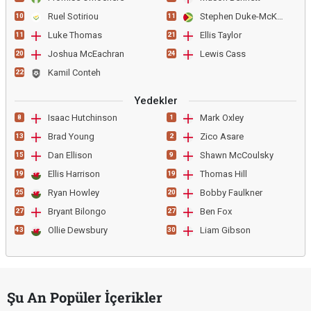
Ruel Sotiriou
Stephen Duke-McKenna
10
11
Luke Thomas
Ellis Taylor
11
21
Joshua McEachran
Lewis Cass
20
24
Kamil Conteh
22
Yedekler
Isaac Hutchinson
Mark Oxley
8
1
Brad Young
Zico Asare
13
2
Dan Ellison
Shawn McCoulsky
15
9
Ellis Harrison
Thomas Hill
19
19
Ryan Howley
Bobby Faulkner
25
20
Bryant Bilongo
Ben Fox
27
27
Ollie Dewsbury
Liam Gibson
43
30
Şu An Popüler İçerikler