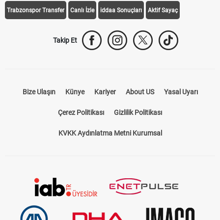
Trabzonspor Transfer
Canlı İzle
iddaa Sonuçları
Aktif Sayaç
Takip Et
Bize Ulaşın
Künye
Kariyer
About US
Yasal Uyarı
Çerez Politikası
Gizlilik Politikası
KVKK Aydınlatma Metni Kurumsal