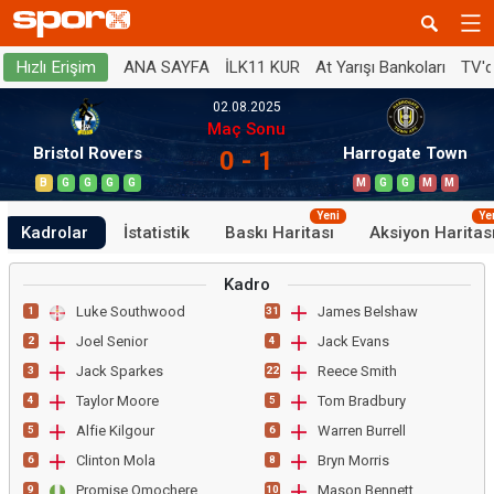
ANA SAYFA
İLK11 KUR
At Yarışı Bankoları
TV'
Hızlı Erişim
02.08.2025
Maç Sonu
Bristol Rovers
Harrogate Town
0 - 1
B
G
G
G
G
M
G
G
M
M
Yeni
Ye
Kadrolar
İstatistik
Baskı Haritası
Aksiyon Haritas
Kadro
Luke Southwood
James Belshaw
1
31
Joel Senior
Jack Evans
2
4
Jack Sparkes
Reece Smith
3
22
Taylor Moore
Tom Bradbury
4
5
Alfie Kilgour
Warren Burrell
5
6
Clinton Mola
Bryn Morris
6
8
Promise Omochere
Mason Bennett
9
10