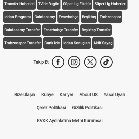
Transfer Haberleri
TV'de Bugün
Süper Lig Fikstür
Süper Lig Haberleri
iddaa Programı
Galatasaray
Fenerbahçe
Beşiktaş
Trabzonspor
Galatasaray Transfer
Fenerbahçe Transfer
Beşiktaş Transfer
Trabzonspor Transfer
Canlı İzle
iddaa Sonuçları
Aktif Sayaç
Takip Et
Bize Ulaşın
Künye
Kariyer
About US
Yasal Uyarı
Çerez Politikası
Gizlilik Politikası
KVKK Aydınlatma Metni Kurumsal