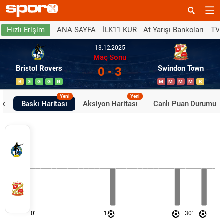
ANA SAYFA
İLK11 KUR
At Yarışı Bankoları
TV
Hızlı Erişim
13.12.2025
Maç Sonu
Bristol Rovers
Swindon Town
0 - 3
B
G
G
G
G
M
M
M
M
B
Yeni
Yeni
ik
Baskı Haritası
Aksiyon Haritası
Canlı Puan Durumu
0'
15'
30'