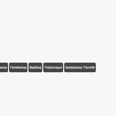
saray
Fenerbahçe
Beşiktaş
Trabzonspor
Galatasaray Transfer