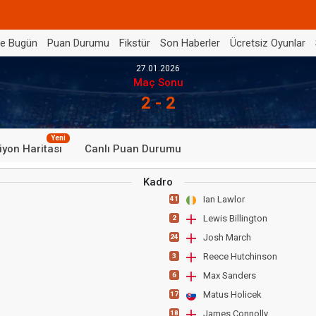
de Bugün
Puan Durumu
Fikstür
Son Haberler
Ücretsiz Oyunlar
27.01.2026
Maç Sonu
2 - 2
Yeni
iyon Haritası
Canlı Puan Durumu
Kadro
Ian Lawlor
41
Lewis Billington
2
Josh March
24
Reece Hutchinson
3
Max Sanders
6
Matus Holicek
17
James Connolly
18