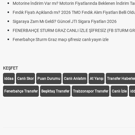
Motorine İndirim Var mı? Motorin Fiyatlarında Beklenen İndirim Tar
Fındık Fiyatı Açıklandı mı? 2026 TMO Fındık Alım Fiyatları Belli Ol
Sigaraya Zam Mı Geldi? Güncel JTI Sigara Fiyatları 2026
FENERBAHÇE STURM GRAZ CANLI İZLE ŞİFRESİZ (FB STURM GR
Fenerbahçe Sturm Graz maçı şifresiz canlı yayın izle
KEŞFET
iddaa
Canlı Skor
Puan Durumu
Canlı Anlatım
At Yarışı
Transfer Haberler
Fenerbahçe Transfer
Beşiktaş Transfer
Trabzonspor Transfer
Canlı İzle
id