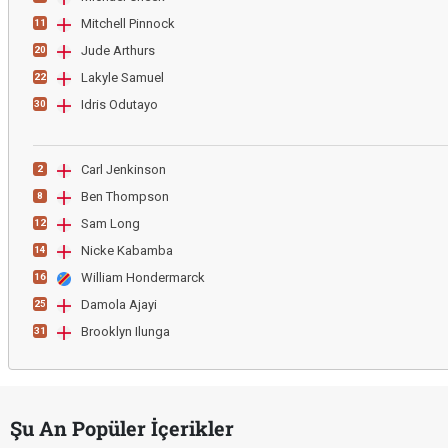
Mitchell Pinnock
11
Jude Arthurs
20
Lakyle Samuel
22
Idris Odutayo
30
Carl Jenkinson
2
Ben Thompson
8
Sam Long
12
Nicke Kabamba
14
William Hondermarck
16
Damola Ajayi
25
Brooklyn Ilunga
31
Şu An Popüler İçerikler