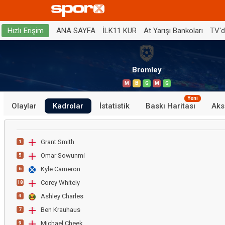
ANA SAYFA
İLK11 KUR
At Yarışı Bankoları
TV'
Hızlı Erişim
Bromley
M
B
G
M
G
Yeni
Olaylar
Kadrolar
İstatistik
Baskı Haritası
Aks
Grant Smith
1
Omar Sowunmi
5
Kyle Cameron
6
Corey Whitely
18
Ashley Charles
4
Ben Krauhaus
7
Michael Cheek
9