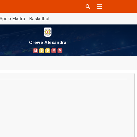
Sporx Ekstra
Basketbol
Crewe Alexandra
M
B
B
M
M