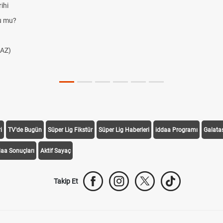
ihi
du mu?
AZ)
i
TV'de Bugün
Süper Lig Fikstür
Süper Lig Haberleri
iddaa Programı
Galata
daa Sonuçları
Aktif Sayaç
Takip Et