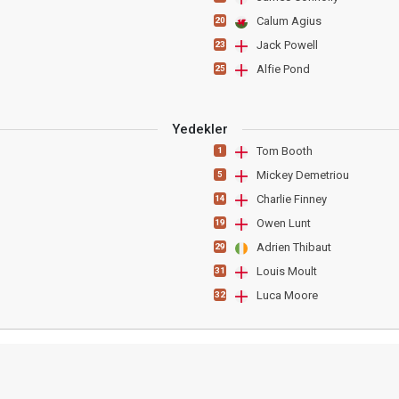
Calum Agius
20
Jack Powell
23
Alfie Pond
25
Yedekler
Tom Booth
1
Mickey Demetriou
5
Charlie Finney
14
Owen Lunt
19
Adrien Thibaut
29
Louis Moult
31
Luca Moore
32