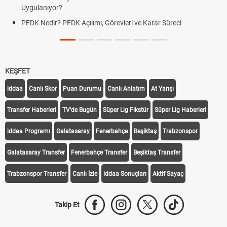
Uygulanıyor?
PFDK Nedir? PFDK Açılımı, Görevleri ve Karar Süreci
KEŞFET
iddaa
Canlı Skor
Puan Durumu
Canlı Anlatım
At Yarışı
Transfer Haberleri
TV'de Bugün
Süper Lig Fikstür
Süper Lig Haberleri
iddaa Programı
Galatasaray
Fenerbahçe
Beşiktaş
Trabzonspor
Galatasaray Transfer
Fenerbahçe Transfer
Beşiktaş Transfer
Trabzonspor Transfer
Canlı İzle
iddaa Sonuçları
Aktif Sayaç
Takip Et