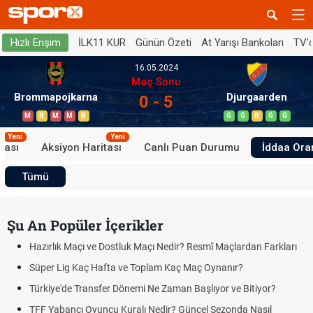
İLK11 KUR
Günün Özeti
At Yarışı Bankoları
TV'
Hızlı Erişim
16.05.2024
Maç Sonu
Brommapojkarna
Djurgaarden
0 - 5
M
B
M
M
B
G
G
B
G
G
Yeni
Yeni
tası
Aksiyon Haritası
Canlı Puan Durumu
İddaa Oran
Tümü
Şu An Popüler İçerikler
Hazırlık Maçı ve Dostluk Maçı Nedir? Resmî Maçlardan Farkları
Süper Lig Kaç Hafta ve Toplam Kaç Maç Oynanır?
Türkiye'de Transfer Dönemi Ne Zaman Başlıyor ve Bitiyor?
TFF Yabancı Oyuncu Kuralı Nedir? Güncel Sezonda Nasıl