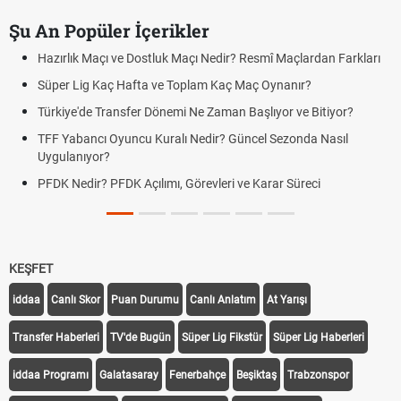
Şu An Popüler İçerikler
Hazırlık Maçı ve Dostluk Maçı Nedir? Resmî Maçlardan Farkları
Süper Lig Kaç Hafta ve Toplam Kaç Maç Oynanır?
Türkiye'de Transfer Dönemi Ne Zaman Başlıyor ve Bitiyor?
TFF Yabancı Oyuncu Kuralı Nedir? Güncel Sezonda Nasıl
Uygulanıyor?
PFDK Nedir? PFDK Açılımı, Görevleri ve Karar Süreci
KEŞFET
iddaa
Canlı Skor
Puan Durumu
Canlı Anlatım
At Yarışı
Transfer Haberleri
TV'de Bugün
Süper Lig Fikstür
Süper Lig Haberleri
iddaa Programı
Galatasaray
Fenerbahçe
Beşiktaş
Trabzonspor