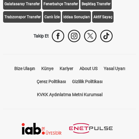
Galatasaray Transfer
Fenerbahçe Transfer
Beşiktaş Transfer
Trabzonspor Transfer
Canlı İzle
iddaa Sonuçları
Aktif Sayaç
Takip Et
Bize Ulaşın
Künye
Kariyer
About US
Yasal Uyarı
Çerez Politikası
Gizlilik Politikası
KVKK Aydınlatma Metni Kurumsal