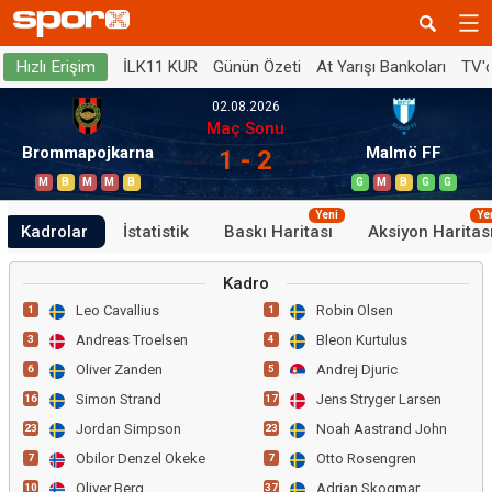
İLK11 KUR
Günün Özeti
At Yarışı Bankoları
TV'
Hızlı Erişim
02.08.2026
Maç Sonu
Brommapojkarna
Malmö FF
1 - 2
M
B
M
M
B
G
M
B
G
G
Yeni
Ye
Kadrolar
İstatistik
Baskı Haritası
Aksiyon Haritas
Kadro
Leo Cavallius
Robin Olsen
1
1
Andreas Troelsen
Bleon Kurtulus
3
4
Oliver Zanden
Andrej Djuric
6
5
Simon Strand
Jens Stryger Larsen
16
17
Jordan Simpson
Noah Aastrand John
23
23
Obilor Denzel Okeke
Otto Rosengren
7
7
Oliver Berg
Adrian Skogmar
10
37