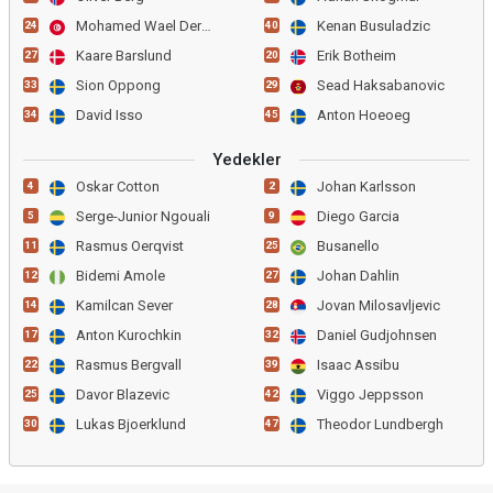
Mohamed Wael Derbali
Kenan Busuladzic
24
40
Kaare Barslund
Erik Botheim
27
20
Sion Oppong
Sead Haksabanovic
33
29
David Isso
Anton Hoeoeg
34
45
Yedekler
Oskar Cotton
Johan Karlsson
4
2
Serge-Junior Ngouali
Diego Garcia
5
9
Rasmus Oerqvist
Busanello
11
25
Bidemi Amole
Johan Dahlin
12
27
Kamilcan Sever
Jovan Milosavljevic
14
28
Anton Kurochkin
Daniel Gudjohnsen
17
32
Rasmus Bergvall
Isaac Assibu
22
39
Davor Blazevic
Viggo Jeppsson
25
42
Lukas Bjoerklund
Theodor Lundbergh
30
47