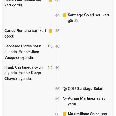
kart gördü
Santiago Solari
sarı kart
44'
gördü
Carlos Romana
sarı kart
45'
gördü
Leonardo Flores
oyun
46'
dışında. Yerine
Jhon
Vasquez
oyunda.
Frank Castaneda
oyun
46'
dışında. Yerine
Diego
Chavez
oyunda.
GOL!
Santiago Solari
56'
Adrian Martinez
asist
56'
yaptı.
Maximiliano Salas
sarı
66'