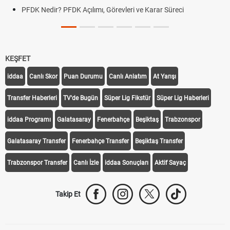
PFDK Nedir? PFDK Açılımı, Görevleri ve Karar Süreci
KEŞFET
iddaa
Canlı Skor
Puan Durumu
Canlı Anlatım
At Yarışı
Transfer Haberleri
TV'de Bugün
Süper Lig Fikstür
Süper Lig Haberleri
iddaa Programı
Galatasaray
Fenerbahçe
Beşiktaş
Trabzonspor
Galatasaray Transfer
Fenerbahçe Transfer
Beşiktaş Transfer
Trabzonspor Transfer
Canlı İzle
iddaa Sonuçları
Aktif Sayaç
Takip Et