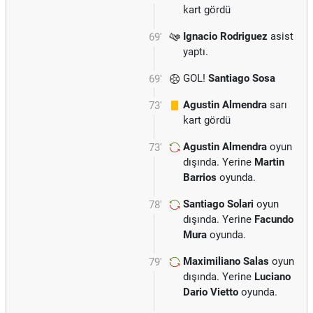
kart gördü
Ignacio Rodriguez
asist
69'
yaptı.
GOL!
Santiago Sosa
69'
Agustin Almendra
sarı
73'
kart gördü
Agustin Almendra
oyun
73'
dışında. Yerine
Martin
Barrios
oyunda.
Santiago Solari
oyun
78'
dışında. Yerine
Facundo
Mura
oyunda.
Maximiliano Salas
oyun
79'
dışında. Yerine
Luciano
Dario Vietto
oyunda.