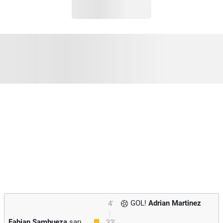
GOL!
Adrian Martinez
4'
Fabian Sambueza
sarı
33'