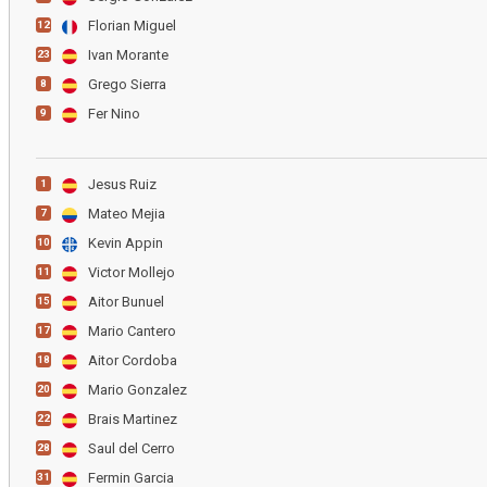
Florian Miguel
12
Ivan Morante
23
Grego Sierra
8
Fer Nino
9
Jesus Ruiz
1
Mateo Mejia
7
Kevin Appin
10
Victor Mollejo
11
Aitor Bunuel
15
Mario Cantero
17
Aitor Cordoba
18
Mario Gonzalez
20
Brais Martinez
22
Saul del Cerro
28
Fermin Garcia
31