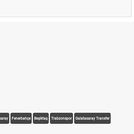
saray
Fenerbahçe
Beşiktaş
Trabzonspor
Galatasaray Transfer