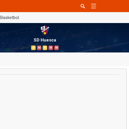
Basketbol
SD Huesca
B
M
B
M
M