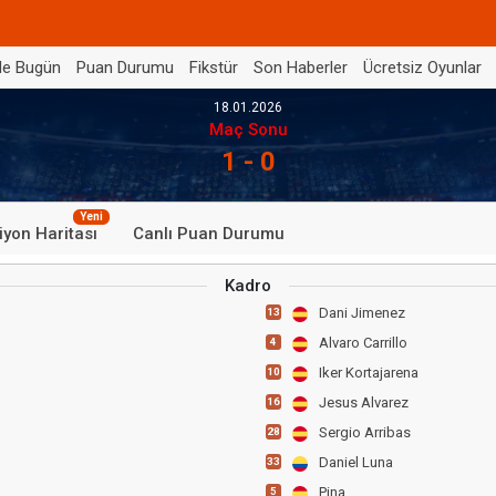
de Bugün
Puan Durumu
Fikstür
Son Haberler
Ücretsiz Oyunlar
18.01.2026
Maç Sonu
1 - 0
Yeni
iyon Haritası
Canlı Puan Durumu
Kadro
Dani Jimenez
13
Alvaro Carrillo
4
Iker Kortajarena
10
Jesus Alvarez
16
Sergio Arribas
28
Daniel Luna
33
Pina
5