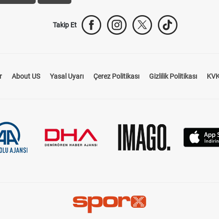
Takip Et
r
About US
Yasal Uyarı
Çerez Politikası
Gizlilik Politikası
KVK