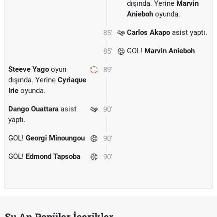
dışında. Yerine
Marvin
Anieboh
oyunda.
Carlos Akapo
asist yaptı.
85'
GOL!
Marvin Anieboh
85'
Steeve Yago
oyun
89'
dışında. Yerine
Cyriaque
Irie
oyunda.
Dango Ouattara
asist
90'
yaptı.
GOL!
Georgi Minoungou
90'
GOL!
Edmond Tapsoba
90'
Şu An Popüler İçerikler