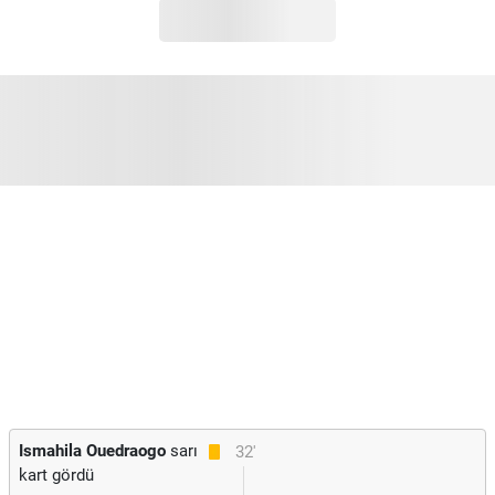
Ismahila Ouedraogo
sarı
32'
kart gördü