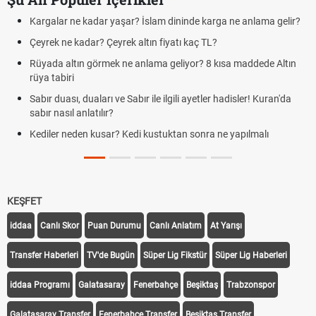
Kargalar ne kadar yaşar? İslam dininde karga ne anlama gelir?
Çeyrek ne kadar? Çeyrek altın fiyatı kaç TL?
Rüyada altın görmek ne anlama geliyor? 8 kısa maddede Altın
rüya tabiri
Sabır duası, duaları ve Sabır ile ilgili ayetler hadisler! Kuran'da
sabır nasıl anlatılır?
Kediler neden kusar? Kedi kustuktan sonra ne yapılmalı
KEŞFET
iddaa
Canlı Skor
Puan Durumu
Canlı Anlatım
At Yarışı
Transfer Haberleri
TV'de Bugün
Süper Lig Fikstür
Süper Lig Haberleri
iddaa Programı
Galatasaray
Fenerbahçe
Beşiktaş
Trabzonspor
Galatasaray Transfer
Fenerbahçe Transfer
Beşiktaş Transfer