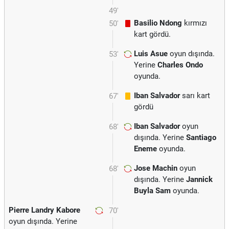
49'
Basilio Ndong
kırmızı
50'
kart gördü.
Luis Asue
oyun dışında.
53'
Yerine
Charles Ondo
oyunda.
Iban Salvador
sarı kart
67'
gördü
Iban Salvador
oyun
68'
dışında. Yerine
Santiago
Eneme
oyunda.
Jose Machin
oyun
68'
dışında. Yerine
Jannick
Buyla Sam
oyunda.
Pierre Landry Kabore
70'
oyun dışında. Yerine