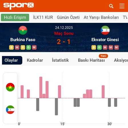
İLK11 KUR
Günün Özeti
At Yarışı Bankoları
TV
Hızlı Erişim
24.12.2025
Maç Sonu
Burkina Faso
Ekvator Ginesi
2 - 1
B
M
B
G
M
B
G
M
M
M
Yeni
Olaylar
Kadrolar
İstatistik
Baskı Haritası
Aksiyon
0'
15'
30'