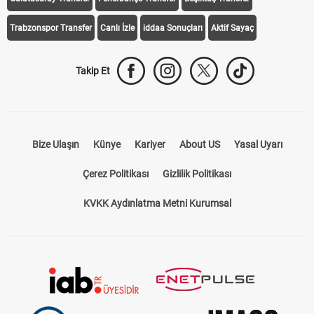
Trabzonspor Transfer
Canlı İzle
iddaa Sonuçları
Aktif Sayaç
Takip Et
Bize Ulaşın
Künye
Kariyer
About US
Yasal Uyarı
Çerez Politikası
Gizlilik Politikası
KVKK Aydınlatma Metni Kurumsal