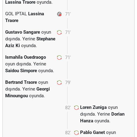
Lassina Traore
oyunda.
GOL IPTAL
Lassina
71'
Traore
Gustavo Sangare
oyun
71'
dışında. Yerine
Stephane
Aziz Ki
oyunda.
Ismahila Ouedraogo
71'
oyun dışında. Yerine
Saidou Simpore
oyunda.
Bertrand Traore
oyun
79'
dışında. Yerine
Georgi
Minoungou
oyunda.
Loren Zuniga
oyun
82'
dışında. Yerine
Dorian
Hanza
oyunda.
Pablo Ganet
oyun
82'