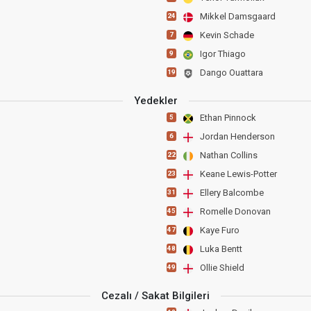
Mikkel Damsgaard
24
Kevin Schade
7
Igor Thiago
9
Dango Ouattara
19
Yedekler
Ethan Pinnock
5
Jordan Henderson
6
Nathan Collins
22
Keane Lewis-Potter
23
Ellery Balcombe
31
Romelle Donovan
45
Kaye Furo
47
Luka Bentt
48
Ollie Shield
49
Cezalı / Sakat Bilgileri