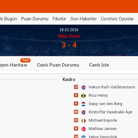
de Bugün
Puan Durumu
Fikstür
Son Haberler
Ücretsiz Oyunlar
28.02.2026
Maç Sonu
3 - 4
Yeni
iyon Haritası
Canlı Puan Durumu
Canlı İzle
Kadro
Hakon Rafn Valdimarsson
12
Rico Henry
3
Sepp van den Berg
4
Kristoffer Vassbakk Ajer
20
Michael Kayode
33
Mathias Jensen
8
Yehor Yarmoliuk
18