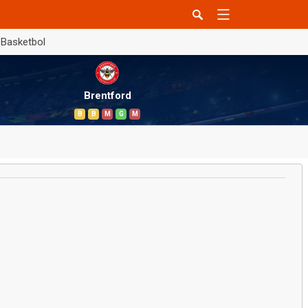
Basketbol
Brentford
B
B
M
G
M