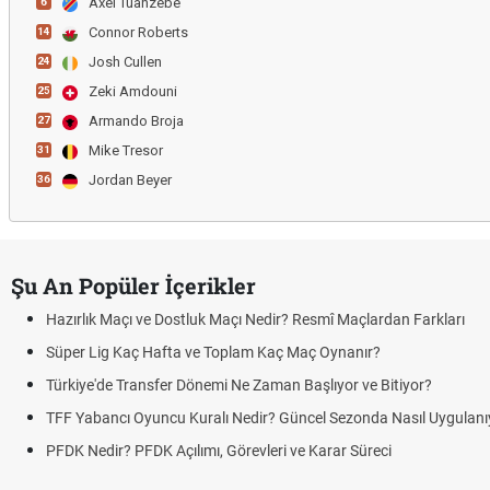
Axel Tuanzebe
6
Connor Roberts
14
Josh Cullen
24
Zeki Amdouni
25
Armando Broja
27
Mike Tresor
31
Jordan Beyer
36
Şu An Popüler İçerikler
Hazırlık Maçı ve Dostluk Maçı Nedir? Resmî Maçlardan Farkları
Süper Lig Kaç Hafta ve Toplam Kaç Maç Oynanır?
Türkiye'de Transfer Dönemi Ne Zaman Başlıyor ve Bitiyor?
TFF Yabancı Oyuncu Kuralı Nedir? Güncel Sezonda Nasıl Uygulanı
PFDK Nedir? PFDK Açılımı, Görevleri ve Karar Süreci