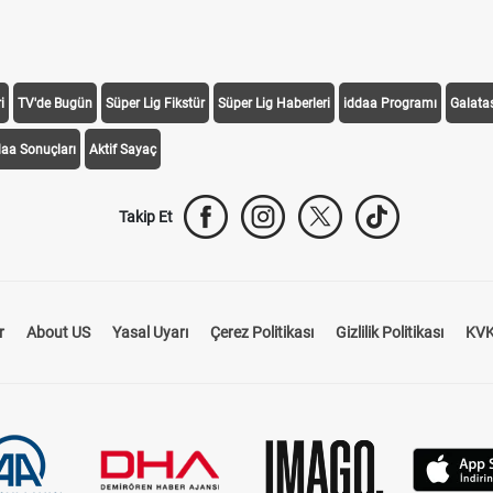
i
TV'de Bugün
Süper Lig Fikstür
Süper Lig Haberleri
iddaa Programı
Galata
daa Sonuçları
Aktif Sayaç
Takip Et
r
About US
Yasal Uyarı
Çerez Politikası
Gizlilik Politikası
KVK