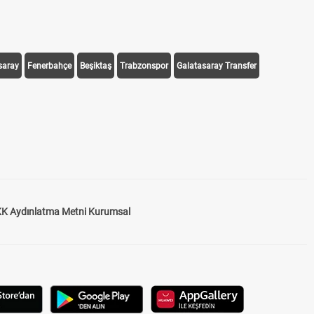
saray
Fenerbahçe
Beşiktaş
Trabzonspor
Galatasaray Transfer
K Aydınlatma Metni Kurumsal