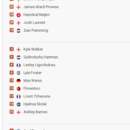
James Ward-Prowse
20
Hannibal Mejbri
28
Josh Laurent
29
Zian Flemming
19
Kyle Walker
2
Quilindschy Hartman
3
Lesley Ugochukwu
8
Lyle Foster
9
Max Weiss
13
Florentino
16
Loum Tchaouna
17
Hjalmar Ekdal
18
Ashley Barnes
35