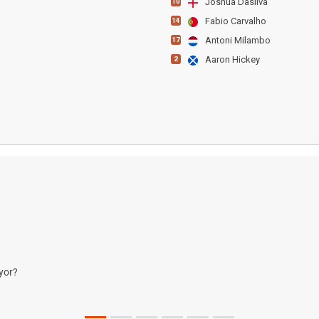
Joshua Dasilva
10
Fabio Carvalho
14
Antoni Milambo
17
Aaron Hickey
2
yor?