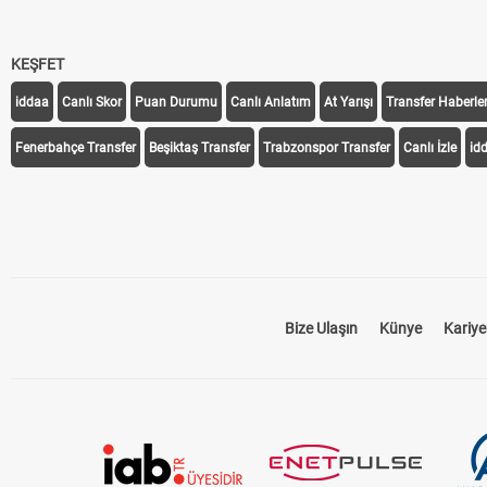
KEŞFET
iddaa
Canlı Skor
Puan Durumu
Canlı Anlatım
At Yarışı
Transfer Haberler
Fenerbahçe Transfer
Beşiktaş Transfer
Trabzonspor Transfer
Canlı İzle
id
Bize Ulaşın
Künye
Kariye