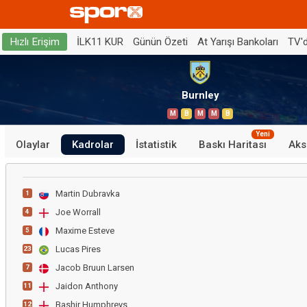
İLK11 KUR
Günün Özeti
At Yarışı Bankoları
TV'
Hızlı Erişim
Burnley
M
B
M
M
B
Yeni
Olaylar
Kadrolar
İstatistik
Baskı Haritası
Aks
Martin Dubravka
1
Joe Worrall
4
Maxime Esteve
5
Lucas Pires
23
Jacob Bruun Larsen
7
Jaidon Anthony
11
Bashir Humphreys
12