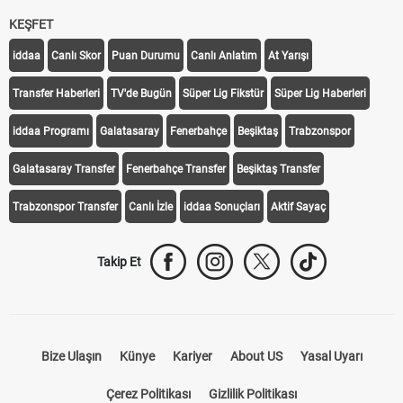
KEŞFET
iddaa
Canlı Skor
Puan Durumu
Canlı Anlatım
At Yarışı
Transfer Haberleri
TV'de Bugün
Süper Lig Fikstür
Süper Lig Haberleri
iddaa Programı
Galatasaray
Fenerbahçe
Beşiktaş
Trabzonspor
Galatasaray Transfer
Fenerbahçe Transfer
Beşiktaş Transfer
Trabzonspor Transfer
Canlı İzle
iddaa Sonuçları
Aktif Sayaç
Takip Et
Bize Ulaşın
Künye
Kariyer
About US
Yasal Uyarı
Çerez Politikası
Gizlilik Politikası