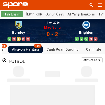
İLK11 KUR
Günün Özeti
At Yarışı Bankoları
TV'
Hızlı Erişim
11.04.2026
Maç Sonu
Burnley
Brighton
0 - 2
G
M
B
M
M
G
G
G
M
M
Yeni
Yeni
ası
Aksiyon Haritası
Canlı Puan Durumu
Canlı İzle
FUTBOL
GMT +00:00