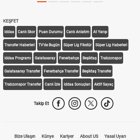
KEŞFET
iddaa
Canlı Skor
Puan Durumu
Canlı Anlatım
At Yarışı
Transfer Haberleri
TV'de Bugün
Süper Lig Fikstür
Süper Lig Haberleri
iddaa Programı
Galatasaray
Fenerbahçe
Beşiktaş
Trabzonspor
Galatasaray Transfer
Fenerbahçe Transfer
Beşiktaş Transfer
Trabzonspor Transfer
Canlı İzle
iddaa Sonuçları
Aktif Sayaç
Takip Et
Bize Ulaşın
Künye
Kariyer
About US
Yasal Uyarı