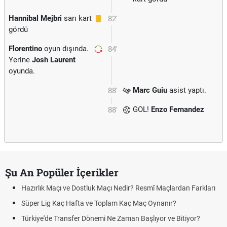
Hannibal Mejbri
sarı kart
82'
gördü
Florentino
oyun dışında.
84'
Yerine
Josh Laurent
oyunda.
Marc Guiu
asist yaptı.
88'
GOL!
Enzo Fernandez
88'
Şu An Popüler İçerikler
Hazırlık Maçı ve Dostluk Maçı Nedir? Resmî Maçlardan Farkları
Süper Lig Kaç Hafta ve Toplam Kaç Maç Oynanır?
Türkiye'de Transfer Dönemi Ne Zaman Başlıyor ve Bitiyor?