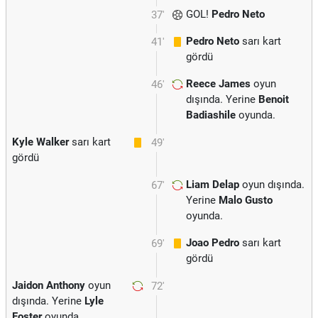
GOL!
Pedro Neto
37'
Pedro Neto
sarı kart
41'
gördü
Reece James
oyun
46'
dışında. Yerine
Benoit
Badiashile
oyunda.
Kyle Walker
sarı kart
49'
gördü
Liam Delap
oyun dışında.
67'
Yerine
Malo Gusto
oyunda.
Joao Pedro
sarı kart
69'
gördü
Jaidon Anthony
oyun
72'
dışında. Yerine
Lyle
Foster
oyunda.