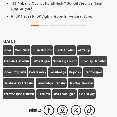
TFF Yabancı Oyuncu Kuralı Nedir? Güncel Sezonda Nasıl
Uygulanıyor?
PFDK Nedir? PFDK Açılımı, Görevleri ve Karar Süreci
KEŞFET
iddaa
Canlı Skor
Puan Durumu
Canlı Anlatım
At Yarışı
Transfer Haberleri
TV'de Bugün
Süper Lig Fikstür
Süper Lig Haberleri
iddaa Programı
Galatasaray
Fenerbahçe
Beşiktaş
Trabzonspor
Galatasaray Transfer
Fenerbahçe Transfer
Beşiktaş Transfer
Trabzonspor Transfer
Canlı İzle
iddaa Sonuçları
Aktif Sayaç
Takip Et