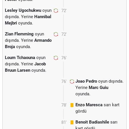
Lesley Ugochukwu
oyun
72'
dışında. Yerine
Hannibal
Mejbri
oyunda.
Zian Flemming
oyun
72'
dışında. Yerine
Armando
Broja
oyunda.
Loum Tchaouna
oyun
76'
dışında. Yerine
Jacob
Bruun Larsen
oyunda.
Joao Pedro
oyun dışında.
76'
Yerine
Marc Guiu
oyunda.
Enzo Maresca
sarı kart
78'
gördü
Benoit Badiashile
sarı
81'
kart gördü