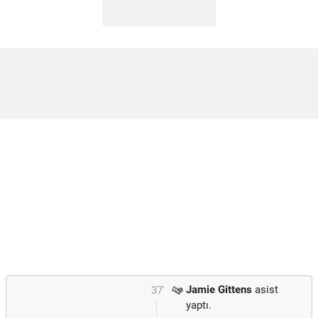
Jamie Gittens
asist
37'
yaptı.