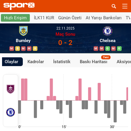
İLK11 KUR
Günün Özeti
At Yarışı Bankoları
TV
Hızlı Erişim
22.11.2025
Maç Sonu
Burnley
Chelsea
0 - 2
M
B
M
M
B
M
M
G
M
G
Yeni
Olaylar
Kadrolar
İstatistik
Baskı Haritası
Aksiyon
0'
15'
30'