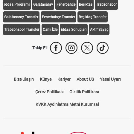
iddaa Programı
Galatasaray
Fenerbahçe
Beşiktaş
Trabzonspor
Galatasaray Transfer
Fenerbahçe Transfer
Beşiktaş Transfer
Trabzonspor Transfer
Canlı İzle
iddaa Sonuçları
Aktif Sayaç
Takip Et
Bize Ulaşın
Künye
Kariyer
About US
Yasal Uyarı
Çerez Politikası
Gizlilik Politikası
KVKK Aydınlatma Metni Kurumsal