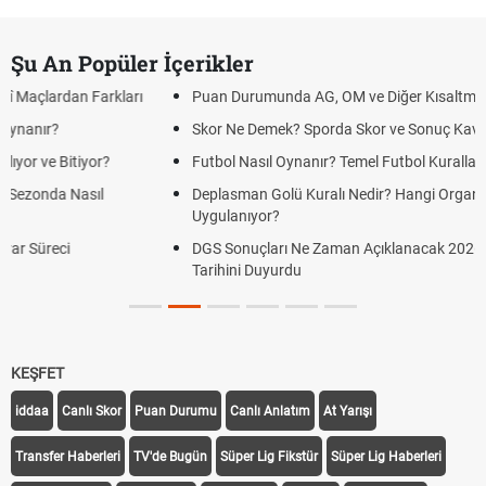
Şu An Popüler İçerikler
arı
Puan Durumunda AG, OM ve Diğer Kısaltmalar Ne Anlama Gelir
Skor Ne Demek? Sporda Skor ve Sonuç Kavramları
Futbol Nasıl Oynanır? Temel Futbol Kuralları
Deplasman Golü Kuralı Nedir? Hangi Organizasyonlarda
Uygulanıyor?
DGS Sonuçları Ne Zaman Açıklanacak 2026? ÖSYM Sonuç
Tarihini Duyurdu
KEŞFET
iddaa
Canlı Skor
Puan Durumu
Canlı Anlatım
At Yarışı
Transfer Haberleri
TV'de Bugün
Süper Lig Fikstür
Süper Lig Haberleri