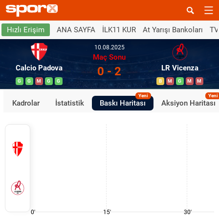
ANA SAYFA
İLK11 KUR
At Yarışı Bankoları
TV
Hızlı Erişim
10.08.2025
Maç Sonu
Calcio Padova
LR Vicenza
0 - 2
G
G
M
G
G
B
M
G
M
M
Yeni
Yeni
Kadrolar
İstatistik
Baskı Haritası
Aksiyon Haritası
0'
15'
30'