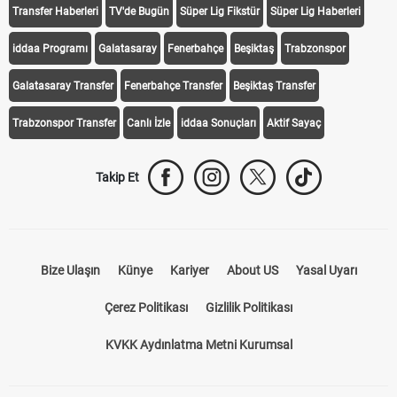
Transfer Haberleri
TV'de Bugün
Süper Lig Fikstür
Süper Lig Haberleri
iddaa Programı
Galatasaray
Fenerbahçe
Beşiktaş
Trabzonspor
Galatasaray Transfer
Fenerbahçe Transfer
Beşiktaş Transfer
Trabzonspor Transfer
Canlı İzle
iddaa Sonuçları
Aktif Sayaç
Takip Et
Bize Ulaşın
Künye
Kariyer
About US
Yasal Uyarı
Çerez Politikası
Gizlilik Politikası
KVKK Aydınlatma Metni Kurumsal