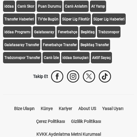
iddaa
Canlı Skor
Puan Durumu
Canlı Anlatım
At Yarışı
Transfer Haberleri
TV'de Bugün
Süper Lig Fikstür
Süper Lig Haberleri
iddaa Programı
Galatasaray
Fenerbahçe
Beşiktaş
Trabzonspor
Galatasaray Transfer
Fenerbahçe Transfer
Beşiktaş Transfer
Trabzonspor Transfer
Canlı İzle
iddaa Sonuçları
Aktif Sayaç
Takip Et
Bize Ulaşın
Künye
Kariyer
About US
Yasal Uyarı
Çerez Politikası
Gizlilik Politikası
KVKK Aydınlatma Metni Kurumsal