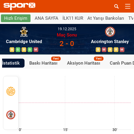
ANA SAYFA
İLK11 KUR
At Yarışı Bankoları
TV
Hızlı Erişim
19.12.2025
Maç Sonu
Cambridge United
Accrington Stanley
2 - 0
B
G
B
G
M
B
M
B
B
M
Yeni
Yeni
İstatistik
Baskı Haritası
Aksiyon Haritası
Canlı Puan
0'
15'
30'