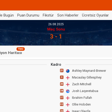
de Bugün
Puan Durumu
Fikstür
Son Haberler
Ücretsiz Oyunlar
26.08.2025
Maç Sonu
3 - 1
Yeni
iyon Haritası
Kadro
Ashley Maynard-Brewer
21
Macaulay Gillesphey
3
Zach Mitchell
20
Josh Laqeretabua
38
Ibrahim Fullah
37
Ollie Hobden
42
Isaac Olaofe
22