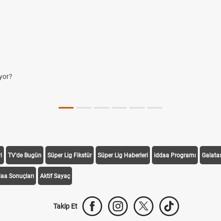
or?
i
TV'de Bugün
Süper Lig Fikstür
Süper Lig Haberleri
iddaa Programı
Galata
daa Sonuçları
Aktif Sayaç
Takip Et