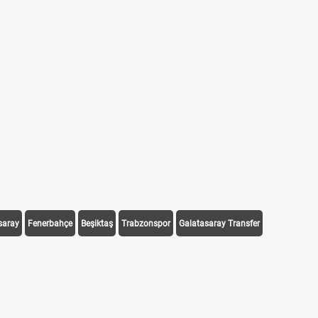
saray
Fenerbahçe
Beşiktaş
Trabzonspor
Galatasaray Transfer