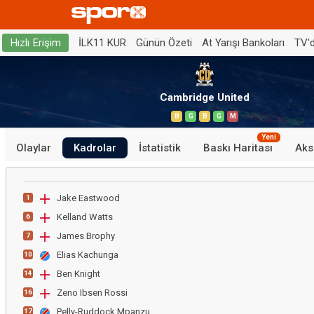
İLK11 KUR
Günün Özeti
At Yarışı Bankoları
TV'
Hızlı Erişim
Cambridge United
B
G
B
G
M
Yeni
Olaylar
Kadrolar
İstatistik
Baskı Haritası
Aks
Jake Eastwood
1
Kelland Watts
6
James Brophy
7
Elias Kachunga
10
Ben Knight
14
Zeno Ibsen Rossi
16
Pelly-Ruddock Mpanzu
17