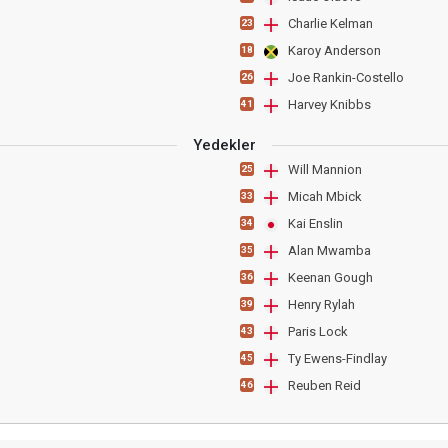
Charlie Kelman
23
Karoy Anderson
18
Joe Rankin-Costello
26
Harvey Knibbs
41
Yedekler
Will Mannion
25
Micah Mbick
33
Kai Enslin
34
Alan Mwamba
35
Keenan Gough
36
Henry Rylah
39
Paris Lock
43
Ty Ewens-Findlay
45
Reuben Reid
46