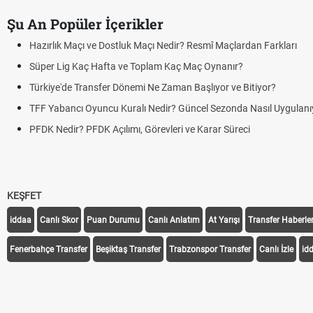
Şu An Popüler İçerikler
Hazırlık Maçı ve Dostluk Maçı Nedir? Resmî Maçlardan Farkları
Süper Lig Kaç Hafta ve Toplam Kaç Maç Oynanır?
Türkiye'de Transfer Dönemi Ne Zaman Başlıyor ve Bitiyor?
TFF Yabancı Oyuncu Kuralı Nedir? Güncel Sezonda Nasıl Uygulanıy
PFDK Nedir? PFDK Açılımı, Görevleri ve Karar Süreci
KEŞFET
iddaa
Canlı Skor
Puan Durumu
Canlı Anlatım
At Yarışı
Transfer Haberler
Fenerbahçe Transfer
Beşiktaş Transfer
Trabzonspor Transfer
Canlı İzle
id