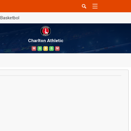
Basketbol
Charlton Athletic
M
G
B
G
M