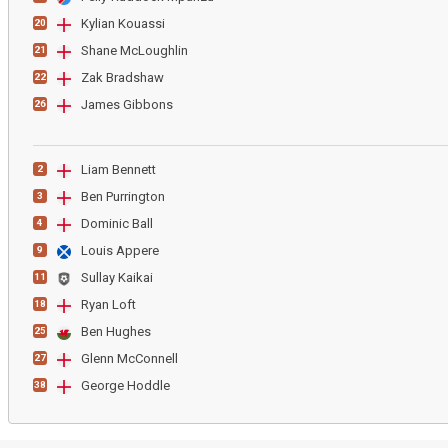
Kylian Kouassi
20
Shane McLoughlin
21
Zak Bradshaw
22
James Gibbons
26
Liam Bennett
2
Ben Purrington
3
Dominic Ball
4
Louis Appere
9
Sullay Kaikai
11
Ryan Loft
18
Ben Hughes
25
Glenn McConnell
27
George Hoddle
38