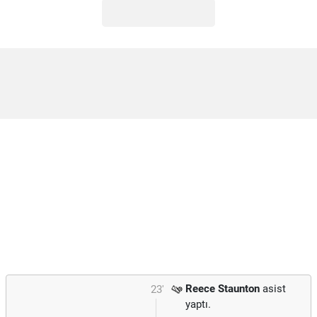
Reece Staunton
asist
23'
yaptı.