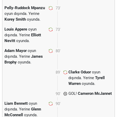
Pelly-Ruddock Mpanzu
73'
oyun dışında. Yerine
Korey Smith
oyunda.
Louis Appere
oyun
73'
dışında. Yerine
Elliott
Nevitt
oyunda.
Adam Mayor
oyun
80'
dışında. Yerine
James
Brophy
oyunda.
Clarke Oduor
oyun
89'
dışında. Yerine
Tyrell
Warren
oyunda.
GOL!
Cameron McJannet
90'
Liam Bennett
oyun
90'
dışında. Yerine
Glenn
McConnell
oyunda.