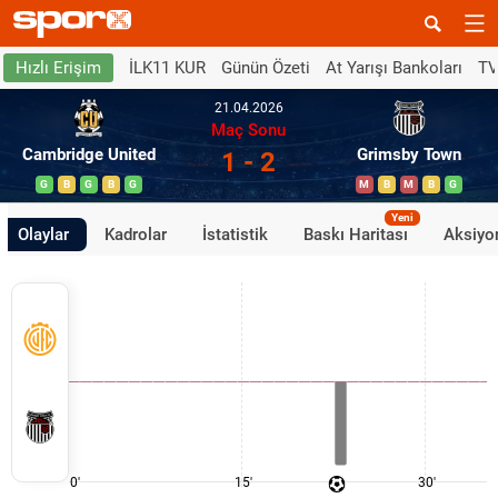
İLK11 KUR
Günün Özeti
At Yarışı Bankoları
TV
Hızlı Erişim
21.04.2026
Maç Sonu
Cambridge United
Grimsby Town
1 - 2
G
B
G
B
G
M
B
M
B
G
Yeni
Olaylar
Kadrolar
İstatistik
Baskı Haritası
Aksiyon
0'
15'
30'