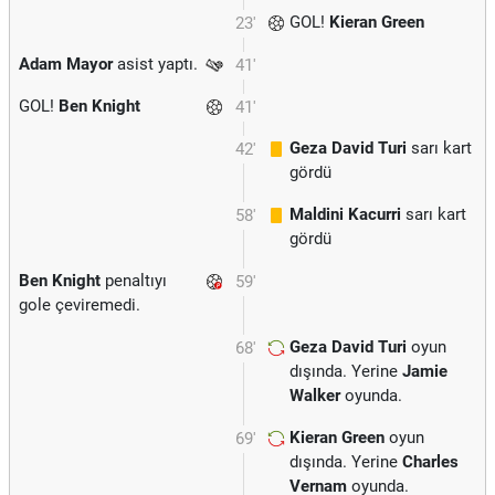
GOL!
Kieran Green
23'
Adam Mayor
asist yaptı.
41'
GOL!
Ben Knight
41'
Geza David Turi
sarı kart
42'
gördü
Maldini Kacurri
sarı kart
58'
gördü
Ben Knight
penaltıyı
59'
gole çeviremedi.
Geza David Turi
oyun
68'
dışında. Yerine
Jamie
Walker
oyunda.
Kieran Green
oyun
69'
dışında. Yerine
Charles
Vernam
oyunda.