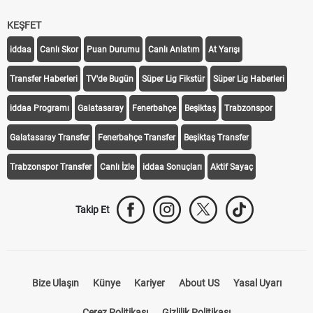
KEŞFET
iddaa
Canlı Skor
Puan Durumu
Canlı Anlatım
At Yarışı
Transfer Haberleri
TV'de Bugün
Süper Lig Fikstür
Süper Lig Haberleri
iddaa Programı
Galatasaray
Fenerbahçe
Beşiktaş
Trabzonspor
Galatasaray Transfer
Fenerbahçe Transfer
Beşiktaş Transfer
Trabzonspor Transfer
Canlı İzle
iddaa Sonuçları
Aktif Sayaç
Takip Et
Bize Ulaşın
Künye
Kariyer
About US
Yasal Uyarı
Çerez Politikası
Gizlilik Politikası