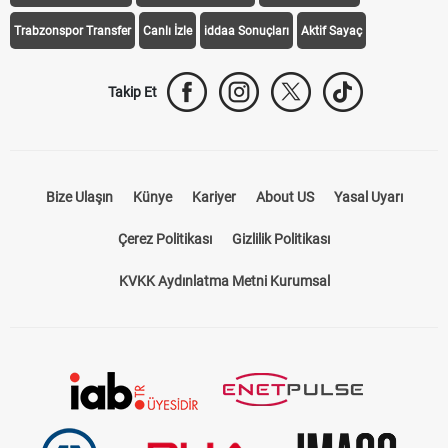
Trabzonspor Transfer
Canlı İzle
iddaa Sonuçları
Aktif Sayaç
Takip Et
Bize Ulaşın
Künye
Kariyer
About US
Yasal Uyarı
Çerez Politikası
Gizlilik Politikası
KVKK Aydınlatma Metni Kurumsal