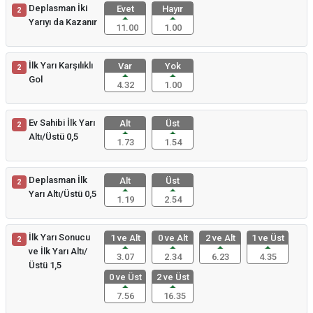
Deplasman İki
Evet
Hayır
2
Yarıyı da Kazanır
11.00
1.00
İlk Yarı Karşılıklı
Var
Yok
2
Gol
4.32
1.00
Ev Sahibi İlk Yarı
Alt
Üst
2
Altı/Üstü 0,5
1.73
1.54
Deplasman İlk
Alt
Üst
2
Yarı Altı/Üstü 0,5
1.19
2.54
İlk Yarı Sonucu
1 ve Alt
0 ve Alt
2 ve Alt
1 ve Üst
2
ve İlk Yarı Altı/
3.07
2.34
6.23
4.35
Üstü 1,5
0 ve Üst
2 ve Üst
7.56
16.35