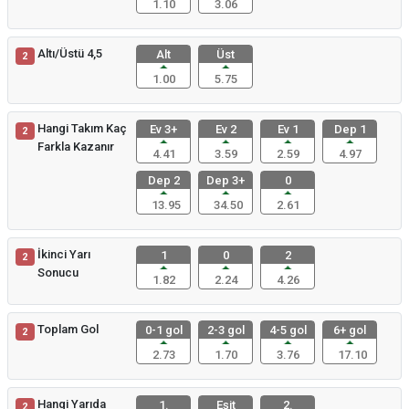
1.10
3.06
Altı/Üstü 4,5
Alt
Üst
2
1.00
5.75
Hangi Takım Kaç
Ev 3+
Ev 2
Ev 1
Dep 1
2
Farkla Kazanır
4.41
3.59
2.59
4.97
Dep 2
Dep 3+
0
13.95
34.50
2.61
İkinci Yarı
1
0
2
2
Sonucu
1.82
2.24
4.26
Toplam Gol
0-1 gol
2-3 gol
4-5 gol
6+ gol
2
2.73
1.70
3.76
17.10
Hangi Yarıda
1.
Eşit
2.
2