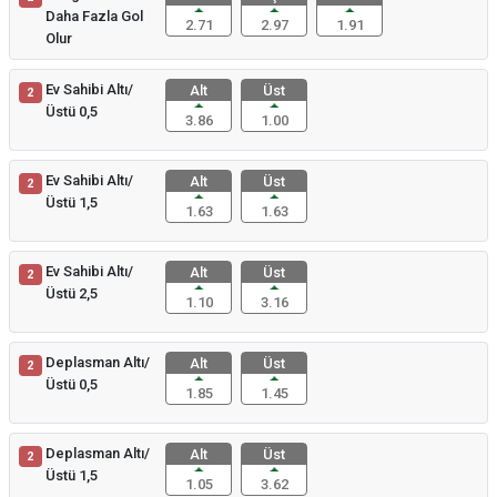
Daha Fazla Gol
2.71
2.97
1.91
Olur
Ev Sahibi Altı/
Alt
Üst
2
Üstü 0,5
3.86
1.00
Ev Sahibi Altı/
Alt
Üst
2
Üstü 1,5
1.63
1.63
Ev Sahibi Altı/
Alt
Üst
2
Üstü 2,5
1.10
3.16
Deplasman Altı/
Alt
Üst
2
Üstü 0,5
1.85
1.45
Deplasman Altı/
Alt
Üst
2
Üstü 1,5
1.05
3.62