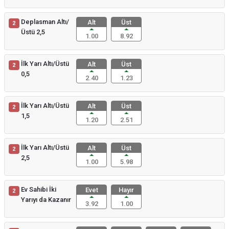
Deplasman Altı/
Alt
Üst
2
Üstü 2,5
1.00
8.92
İlk Yarı Altı/Üstü
Alt
Üst
2
0,5
2.40
1.23
İlk Yarı Altı/Üstü
Alt
Üst
2
1,5
1.20
2.51
İlk Yarı Altı/Üstü
Alt
Üst
2
2,5
1.00
5.98
Ev Sahibi İki
Evet
Hayır
2
Yarıyı da Kazanır
3.92
1.00