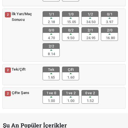
İlk Yarı/Maç
1/1
1/0
1/2
0/1
2
Sonucu
2.18
15.05
34.50
3.97
0/0
0/2
2/1
2/0
4.70
9.50
24.95
16.80
2/2
8.14
Tek/Çift
Tek
Çift
2
1.65
1.60
Çifte Şans
1 ve 0
1 ve 2
0 ve 2
2
1.00
1.00
1.52
Şu An Popüler İçerikler