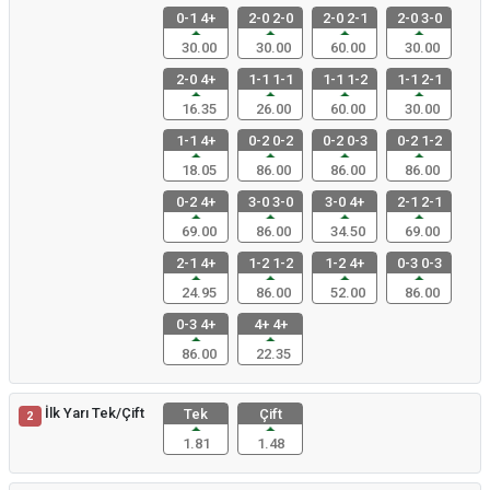
0-1 4+
2-0 2-0
2-0 2-1
2-0 3-0
30.00
30.00
60.00
30.00
2-0 4+
1-1 1-1
1-1 1-2
1-1 2-1
16.35
26.00
60.00
30.00
1-1 4+
0-2 0-2
0-2 0-3
0-2 1-2
18.05
86.00
86.00
86.00
0-2 4+
3-0 3-0
3-0 4+
2-1 2-1
69.00
86.00
34.50
69.00
2-1 4+
1-2 1-2
1-2 4+
0-3 0-3
24.95
86.00
52.00
86.00
0-3 4+
4+ 4+
86.00
22.35
İlk Yarı Tek/Çift
Tek
Çift
2
1.81
1.48