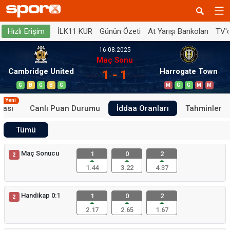
İLK11 KUR
Günün Özeti
At Yarışı Bankoları
TV'
Hızlı Erişim
16.08.2025
Maç Sonu
Cambridge United
Harrogate Town
1 - 1
G
B
G
B
G
M
G
G
M
M
Yeni
tası
Canlı Puan Durumu
İddaa Oranları
Tahminler
Tümü
Maç Sonucu
1
0
2
2
1.44
3.22
4.37
Handikap 0:1
1
0
2
2
2.17
2.65
1.67