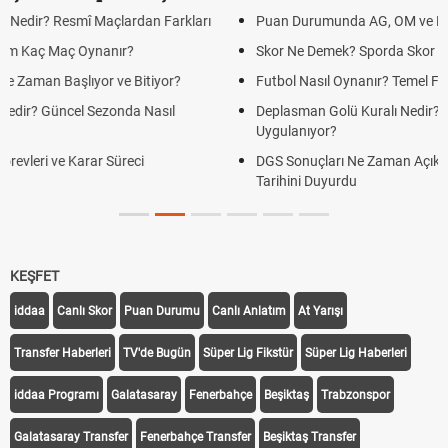
Puan Durumunda AG, OM ve Diğer Kısaltmalar Ne Anlama Gelir?
Skor Ne Demek? Sporda Skor ve Sonuç Kavramları
Futbol Nasıl Oynanır? Temel Futbol Kuralları
Deplasman Golü Kuralı Nedir? Hangi Organizasyonlarda
Uygulanıyor?
DGS Sonuçları Ne Zaman Açıklanacak 2026? ÖSYM Sonuç
Tarihini Duyurdu
KEŞFET
iddaa
Canlı Skor
Puan Durumu
Canlı Anlatım
At Yarışı
Transfer Haberleri
TV'de Bugün
Süper Lig Fikstür
Süper Lig Haberleri
iddaa Programı
Galatasaray
Fenerbahçe
Beşiktaş
Trabzonspor
Galatasaray Transfer
Fenerbahçe Transfer
Beşiktaş Transfer