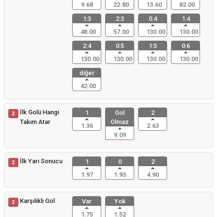
9.68
22.80
13.60
82.00
1:3
2:3
0:4
1:4
48.00
57.00
130.00
130.00
2:4
0:5
1:5
0:6
130.00
130.00
130.00
130.00
diğer
42.00
İlk Golü Hangi
1
Gol
2
2
Takım Atar
Olmaz
1.36
2.63
9.09
İlk Yarı Sonucu
1
0
2
2
1.97
1.93
4.90
Karşılıklı Gol
Var
Yok
2
1.75
1.52