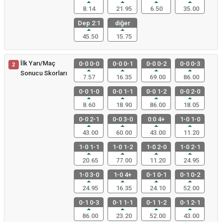
8.14
21.95
6.50
35.00
Dep 2:1
diğer
45.50
15.75
İlk Yarı/Maç
0-0 0-0
0-0 0-1
0-0 0-2
0-0 0-3
2
Sonucu Skorları
7.57
16.35
69.00
86.00
0-0 1-0
0-0 1-1
0-0 1-2
0-0 2-0
8.60
18.90
86.00
18.05
0-0 2-1
0-0 3-0
0:0 4+
1-0 1-0
43.00
60.00
43.00
11.20
1-0 1-1
1-0 1-2
1-0 2-0
1-0 2-1
20.65
77.00
11.20
24.95
1-0 3-0
1-0 4+
0-1 0-1
0-1 0-2
24.95
16.35
24.10
52.00
0-1 0-3
0-1 1-1
0-1 1-2
0-1 2-1
86.00
23.20
52.00
43.00