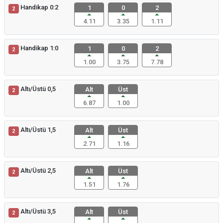
Handikap 0:2
1
0
2
2
4.11
3.35
1.11
Handikap 1:0
1
0
2
2
1.00
3.75
7.78
Altı/Üstü 0,5
Alt
Üst
2
6.87
1.00
Altı/Üstü 1,5
Alt
Üst
2
2.71
1.16
Altı/Üstü 2,5
Alt
Üst
2
1.51
1.76
Altı/Üstü 3,5
Alt
Üst
2