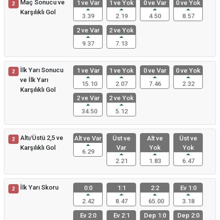
Maç Sonucu ve
1 ve Var
1 ve Yok
0 ve Var
0 ve Yok
2
Karşılıklı Gol
3.39
2.19
4.50
8.57
2 ve Var
2 ve Yok
9.37
7.13
İlk Yarı Sonucu
1 ve Var
1 ve Yok
0 ve Var
0 ve Yok
2
ve İlk Yarı
15.10
2.07
7.46
2.32
Karşılıklı Gol
2 ve Var
2 ve Yok
34.50
5.12
Altı/Üstü 2,5 ve
Alt ve Var
Üst ve
Alt ve
Üst ve
2
Karşılıklı Gol
Var
Yok
Yok
6.29
2.21
1.83
6.47
İlk Yarı Skoru
0:0
1:1
2:2
Ev 1:0
2
2.42
8.47
65.00
3.18
Ev 2:0
Ev 2:1
Dep 1:0
Dep 2:0