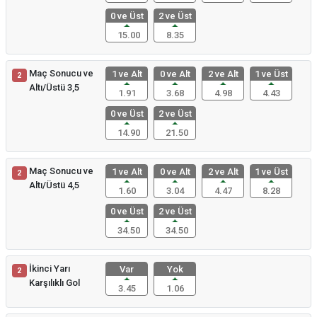
0 ve Üst
2 ve Üst
15.00
8.35
Maç Sonucu ve
1 ve Alt
0 ve Alt
2 ve Alt
1 ve Üst
2
Altı/Üstü 3,5
1.91
3.68
4.98
4.43
0 ve Üst
2 ve Üst
14.90
21.50
Maç Sonucu ve
1 ve Alt
0 ve Alt
2 ve Alt
1 ve Üst
2
Altı/Üstü 4,5
1.60
3.04
4.47
8.28
0 ve Üst
2 ve Üst
34.50
34.50
İkinci Yarı
Var
Yok
2
Karşılıklı Gol
3.45
1.06