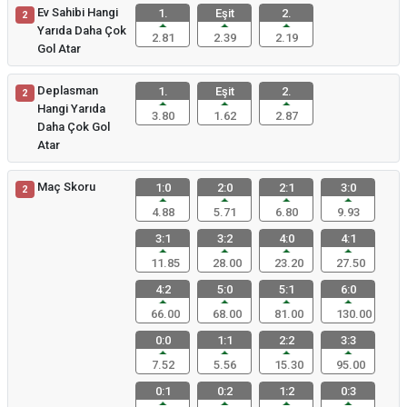
Ev Sahibi Hangi
1.
Eşit
2.
2
Yarıda Daha Çok
2.81
2.39
2.19
Gol Atar
Deplasman
1.
Eşit
2.
2
Hangi Yarıda
3.80
1.62
2.87
Daha Çok Gol
Atar
Maç Skoru
1:0
2:0
2:1
3:0
2
4.88
5.71
6.80
9.93
3:1
3:2
4:0
4:1
11.85
28.00
23.20
27.50
4:2
5:0
5:1
6:0
66.00
68.00
81.00
130.00
0:0
1:1
2:2
3:3
7.52
5.56
15.30
95.00
0:1
0:2
1:2
0:3