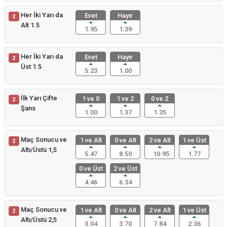
Her İki Yarı da
Evet
Hayır
2
Alt 1.5
1.95
1.39
Her İki Yarı da
Evet
Hayır
2
Üst 1.5
5.23
1.00
İlk Yarı Çifte
1 ve 0
1 ve 2
0 ve 2
2
Şans
1.00
1.37
1.35
Maç Sonucu ve
1 ve Alt
0 ve Alt
2 ve Alt
1 ve Üst
2
Altı/Üstü 1,5
5.47
8.50
10.95
1.77
0 ve Üst
2 ve Üst
4.46
6.34
Maç Sonucu ve
1 ve Alt
0 ve Alt
2 ve Alt
1 ve Üst
2
Altı/Üstü 2,5
3.04
3.70
7.84
2.36