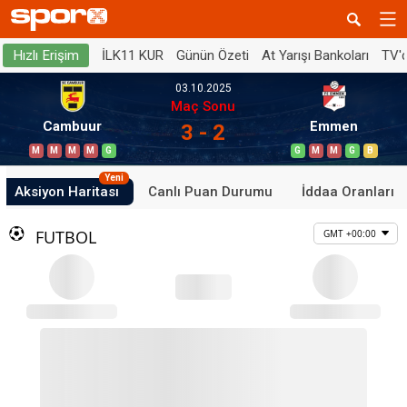
İLK11 KUR
Günün Özeti
At Yarışı Bankoları
TV'
Hızlı Erişim
03.10.2025
Maç Sonu
Cambuur
Emmen
3 - 2
M
M
M
M
G
G
M
M
G
B
Yeni
Aksiyon Haritası
Canlı Puan Durumu
İddaa Oranları
FUTBOL
GMT +00:00