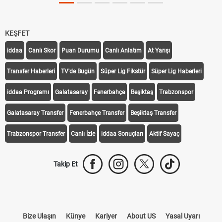
KEŞFET
iddaa
Canlı Skor
Puan Durumu
Canlı Anlatım
At Yarışı
Transfer Haberleri
TV'de Bugün
Süper Lig Fikstür
Süper Lig Haberleri
iddaa Programı
Galatasaray
Fenerbahçe
Beşiktaş
Trabzonspor
Galatasaray Transfer
Fenerbahçe Transfer
Beşiktaş Transfer
Trabzonspor Transfer
Canlı İzle
iddaa Sonuçları
Aktif Sayaç
Takip Et
Bize Ulaşın
Künye
Kariyer
About US
Yasal Uyarı