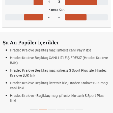
1
3
Kırmızı Kart
-
-
Şu An Popüler İçerikler
 şifresiz canlı yayın izle
Hradec Kralove - Beşiktaş maçı şi
NLI İZLE ŞİFRESİZ (Hradec Kralove
Hradec Kralove Beşiktaş maçı şi
BJK link
 şifresiz S Sport Plus izle, Hradec
Trivela Nedir? Trivela Vuruşu Na
Röveşata Nedir? Röveşata Vuruş
etsiz izle, Hradec Kralove BJK maçı
Plonjon Nedir? Kalecilikte Plonj
ı şifresiz izle canlı S Sport Plus