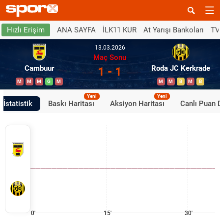
ANA SAYFA
İLK11 KUR
At Yarışı Bankoları
TV
Hızlı Erişim
13.03.2026
Maç Sonu
Cambuur
Roda JC Kerkrade
1 - 1
M
M
M
G
M
M
M
B
M
B
Yeni
Yeni
İstatistik
Baskı Haritası
Aksiyon Haritası
Canlı Puan
0'
15'
30'