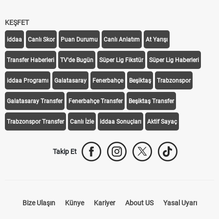
KEŞFET
iddaa
Canlı Skor
Puan Durumu
Canlı Anlatım
At Yarışı
Transfer Haberleri
TV'de Bugün
Süper Lig Fikstür
Süper Lig Haberleri
iddaa Programı
Galatasaray
Fenerbahçe
Beşiktaş
Trabzonspor
Galatasaray Transfer
Fenerbahçe Transfer
Beşiktaş Transfer
Trabzonspor Transfer
Canlı İzle
iddaa Sonuçları
Aktif Sayaç
Takip Et
Bize Ulaşın
Künye
Kariyer
About US
Yasal Uyarı