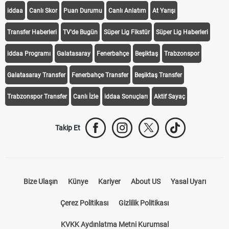
iddaa
Canlı Skor
Puan Durumu
Canlı Anlatım
At Yarışı
Transfer Haberleri
TV'de Bugün
Süper Lig Fikstür
Süper Lig Haberleri
iddaa Programı
Galatasaray
Fenerbahçe
Beşiktaş
Trabzonspor
Galatasaray Transfer
Fenerbahçe Transfer
Beşiktaş Transfer
Trabzonspor Transfer
Canlı İzle
iddaa Sonuçları
Aktif Sayaç
Takip Et
Bize Ulaşın
Künye
Kariyer
About US
Yasal Uyarı
Çerez Politikası
Gizlilik Politikası
KVKK Aydınlatma Metni Kurumsal