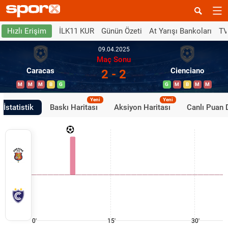
İLK11 KUR
Günün Özeti
At Yarışı Bankoları
TV
Hızlı Erişim
09.04.2025
Maç Sonu
Caracas
Cienciano
2 - 2
M
M
M
B
G
G
M
B
M
M
Yeni
Yeni
İstatistik
Baskı Haritası
Aksiyon Haritası
Canlı Puan
0'
15'
30'