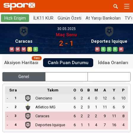
İLK11 KUR
Günün Özeti
At Yarışı Bankoları
TV'
Hızlı Erişim
30.05.2025
Maç Sonu
Caracas
Deportes Iquique
2 - 1
M
M
M
B
G
M
G
G
G
M
Yeni
Aksiyon Haritası
Canlı Puan Durumu
İddaa Oranları
Genel
İç Saha
Dış Saha
Sıra
Takım
O
G
B
M
A
Y
P
-
Cienciano
6
2
4
0
12
6
10
1
-
Atletico MG
6
2
3
1
11
6
9
2
-
Caracas
6
2
2
2
9
11
8
3
-
Deportes Iquique
6
1
1
4
7
16
4
4