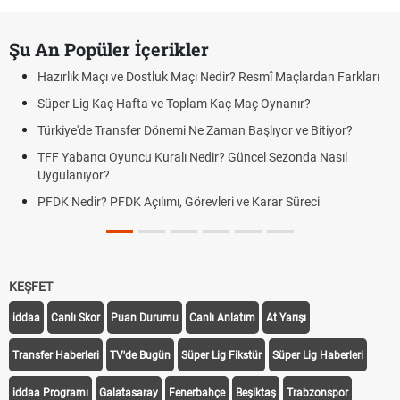
Şu An Popüler İçerikler
Hazırlık Maçı ve Dostluk Maçı Nedir? Resmî Maçlardan Farkları
Süper Lig Kaç Hafta ve Toplam Kaç Maç Oynanır?
Türkiye'de Transfer Dönemi Ne Zaman Başlıyor ve Bitiyor?
TFF Yabancı Oyuncu Kuralı Nedir? Güncel Sezonda Nasıl
Uygulanıyor?
PFDK Nedir? PFDK Açılımı, Görevleri ve Karar Süreci
KEŞFET
iddaa
Canlı Skor
Puan Durumu
Canlı Anlatım
At Yarışı
Transfer Haberleri
TV'de Bugün
Süper Lig Fikstür
Süper Lig Haberleri
iddaa Programı
Galatasaray
Fenerbahçe
Beşiktaş
Trabzonspor