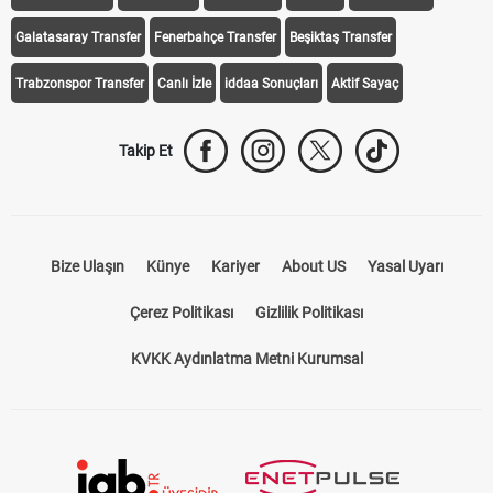
Galatasaray Transfer
Fenerbahçe Transfer
Beşiktaş Transfer
Trabzonspor Transfer
Canlı İzle
iddaa Sonuçları
Aktif Sayaç
Takip Et
Bize Ulaşın
Künye
Kariyer
About US
Yasal Uyarı
Çerez Politikası
Gizlilik Politikası
KVKK Aydınlatma Metni Kurumsal