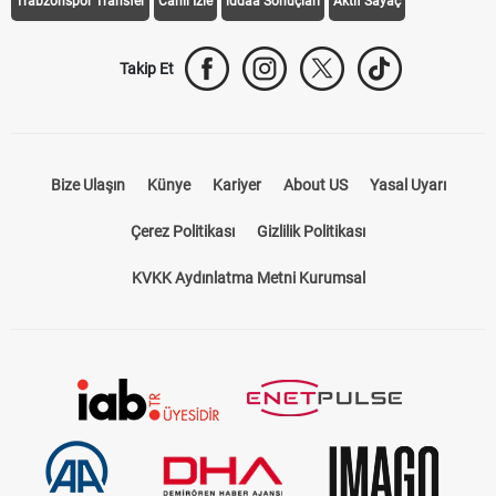
Trabzonspor Transfer
Canlı İzle
iddaa Sonuçları
Aktif Sayaç
Takip Et
Bize Ulaşın
Künye
Kariyer
About US
Yasal Uyarı
Çerez Politikası
Gizlilik Politikası
KVKK Aydınlatma Metni Kurumsal