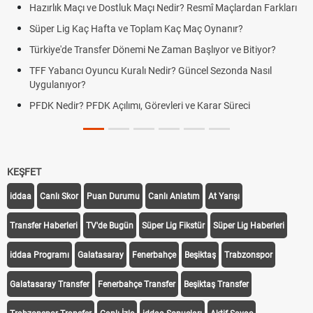
Hazırlık Maçı ve Dostluk Maçı Nedir? Resmî Maçlardan Farkları
Süper Lig Kaç Hafta ve Toplam Kaç Maç Oynanır?
Türkiye'de Transfer Dönemi Ne Zaman Başlıyor ve Bitiyor?
TFF Yabancı Oyuncu Kuralı Nedir? Güncel Sezonda Nasıl
Uygulanıyor?
PFDK Nedir? PFDK Açılımı, Görevleri ve Karar Süreci
KEŞFET
iddaa
Canlı Skor
Puan Durumu
Canlı Anlatım
At Yarışı
Transfer Haberleri
TV'de Bugün
Süper Lig Fikstür
Süper Lig Haberleri
iddaa Programı
Galatasaray
Fenerbahçe
Beşiktaş
Trabzonspor
Galatasaray Transfer
Fenerbahçe Transfer
Beşiktaş Transfer