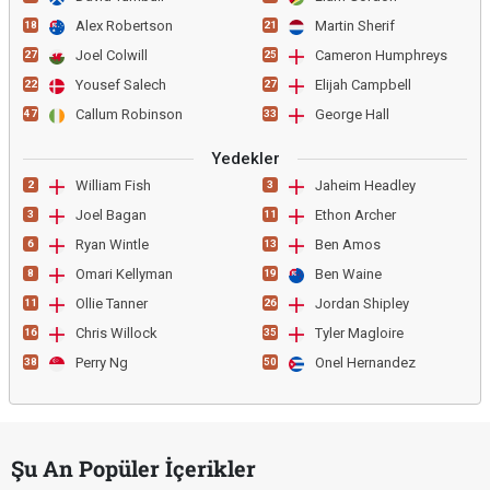
Alex Robertson
Martin Sherif
18
21
Joel Colwill
Cameron Humphreys
27
25
Yousef Salech
Elijah Campbell
22
27
Callum Robinson
George Hall
47
33
Yedekler
William Fish
Jaheim Headley
2
3
Joel Bagan
Ethon Archer
3
11
Ryan Wintle
Ben Amos
6
13
Omari Kellyman
Ben Waine
8
19
Ollie Tanner
Jordan Shipley
11
26
Chris Willock
Tyler Magloire
16
35
Perry Ng
Onel Hernandez
38
50
Şu An Popüler İçerikler