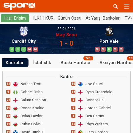
İLK11 KUR
Günün Özeti
At Yarışı Bankoları
TV'
Hızlı Erişim
22.04.2026
Maç Sonu
Cardiff City
Port Vale
1 - 0
G
G
G
M
M
M
M
G
M
M
Yeni
Ye
Kadrolar
İstatistik
Baskı Haritası
Aksiyon Haritas
Kadro
Nathan Trott
Joe Gauci
13
46
Gabriel Osho
Ryan Croasdale
4
18
Calum Scanlon
Connor Hall
23
5
Ronan Kpakio
Jordan Gabriel
44
6
Dylan Lawlor
Ben Garrity
48
8
Rubin Colwill
Rhys Walters
10
12
David Turnbull
Liam Gordon
14
15