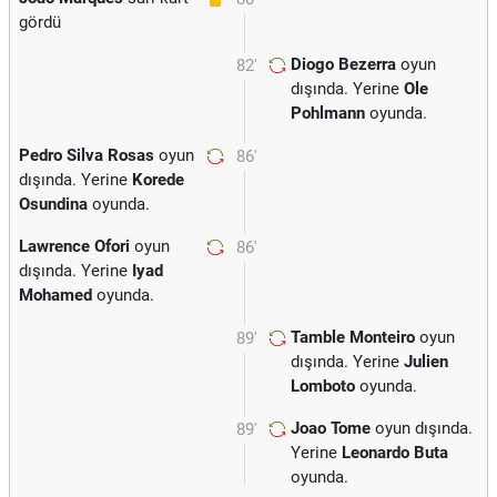
gördü
Diogo Bezerra
oyun
82'
dışında. Yerine
Ole
Pohlmann
oyunda.
Pedro Silva Rosas
oyun
86'
dışında. Yerine
Korede
Osundina
oyunda.
Lawrence Ofori
oyun
86'
dışında. Yerine
Iyad
Mohamed
oyunda.
Tamble Monteiro
oyun
89'
dışında. Yerine
Julien
Lomboto
oyunda.
Joao Tome
oyun dışında.
89'
Yerine
Leonardo Buta
oyunda.