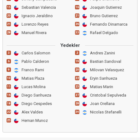
Sebastian Valencia
Joaquin Gutierrez
15
16
Ignacio Jeraldino
Bruno Gutierrez
20
21
Lorenzo Reyes
Fernando Dinamarca
21
26
Manuel Rivera
Rafael Delgado
28
33
Yedekler
Carlos Salomon
Andres Zanini
3
2
Pablo Calderon
Bastian Sandoval
6
19
Franco Rami
Milovan Velasquez
9
20
Matias Plaza
Eryin Sanhueza
10
22
Lucas Molina
Matias Marin
11
23
Diego Sanhueza
Cristobal Sepulveda
16
27
Diego Cespedes
Joan Orellana
18
28
Alex Valdes
Nicolas Stefanelli
22
34
Hernan Munoz
25