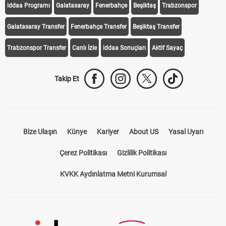
iddaa Programı
Galatasaray
Fenerbahçe
Beşiktaş
Trabzonspor
Galatasaray Transfer
Fenerbahçe Transfer
Beşiktaş Transfer
Trabzonspor Transfer
Canlı İzle
iddaa Sonuçları
Aktif Sayaç
Takip Et
Bize Ulaşın
Künye
Kariyer
About US
Yasal Uyarı
Çerez Politikası
Gizlilik Politikası
KVKK Aydınlatma Metni Kurumsal