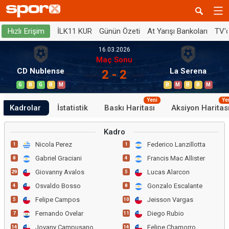
İLK11 KUR
Günün Özeti
At Yarışı Bankoları
TV'
Hızlı Erişim
16.03.2026
Maç Sonu
CD Nublense
La Serena
2 - 2
G
B
G
B
M
B
M
B
B
M
Yeni
Ye
Kadrolar
İstatistik
Baskı Haritası
Aksiyon Haritas
Kadro
Nicola Perez
Federico Lanzillotta
1
1
Gabriel Graciani
Francis Mac Allister
8
4
Giovanny Avalos
Lucas Alarcon
29
5
Osvaldo Bosso
Gonzalo Escalante
4
8
Felipe Campos
Jeisson Vargas
5
10
Fernando Ovelar
Diego Rubio
7
11
Jovany Campusano
Felipe Chamorro
14
14