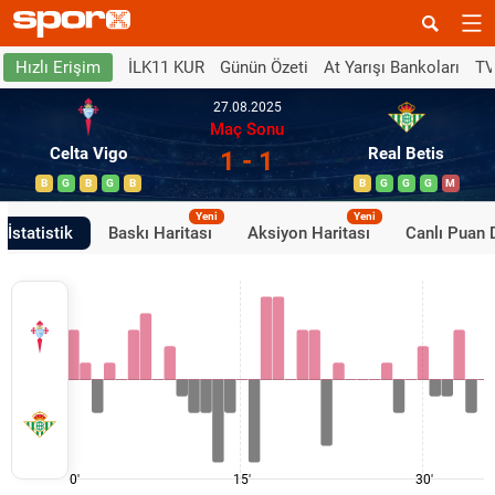
İLK11 KUR
Günün Özeti
At Yarışı Bankoları
TV
Hızlı Erişim
27.08.2025
Maç Sonu
Celta Vigo
Real Betis
1 - 1
B
G
B
G
B
B
G
G
G
M
Yeni
Yeni
İstatistik
Baskı Haritası
Aksiyon Haritası
Canlı Puan
0'
15'
30'