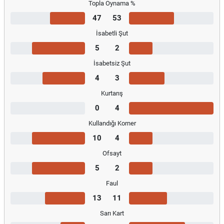
Topla Oynama %
47
53
İsabetli Şut
5
2
İsabetsiz Şut
4
3
Kurtarış
0
4
Kullandığı Korner
10
4
Ofsayt
5
2
Faul
13
11
Sarı Kart