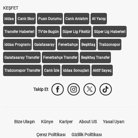
KEŞFET
iddaa
Canlı Skor
Puan Durumu
Canlı Anlatım
At Yarışı
Transfer Haberleri
TV'de Bugün
Süper Lig Fikstür
Süper Lig Haberleri
iddaa Programı
Galatasaray
Fenerbahçe
Beşiktaş
Trabzonspor
Galatasaray Transfer
Fenerbahçe Transfer
Beşiktaş Transfer
Trabzonspor Transfer
Canlı İzle
iddaa Sonuçları
Aktif Sayaç
Takip Et
Bize Ulaşın
Künye
Kariyer
About US
Yasal Uyarı
Çerez Politikası
Gizlilik Politikası