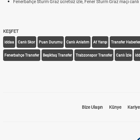
Fenerbahçe Sturm Graz ücretsiz izle, Fener Sturm Graz maçı canlı l
KEŞFET
iddaa
Canlı Skor
Puan Durumu
Canlı Anlatım
At Yarışı
Transfer Haberler
Fenerbahçe Transfer
Beşiktaş Transfer
Trabzonspor Transfer
Canlı İzle
id
Bize Ulaşın
Künye
Kariye