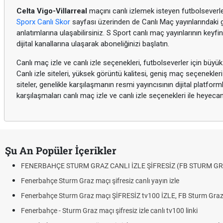
Celta Vigo-Villarreal
maçını canlı izlemek isteyen futbolseverler
Sporx Canlı Skor
sayfası üzerinden de Canlı Maç yayınlarındaki g
anlatımlarına ulaşabilirsiniz. S Sport canlı maç yayınlarının keyfini
dijital kanallarına ulaşarak aboneliğinizi başlatın.
Canlı maç izle ve canlı izle seçenekleri, futbolseverler için büyü
Canlı izle siteleri, yüksek görüntü kalitesi, geniş maç seçenekler
siteler, genelikle karşılaşmanın resmi yayıncısının dijital platfor
karşılaşmaları canlı maç izle ve canlı izle seçenekleri ile heyeca
Şu An Popüler İçerikler
FENERBAHÇE STURM GRAZ CANLI İZLE ŞİFRESİZ (FB STURM GR
Fenerbahçe Sturm Graz maçı şifresiz canlı yayın izle
Fenerbahçe Sturm Graz maçı ŞİFRESİZ tv100 İZLE, FB Sturm Graz 
Fenerbahçe - Sturm Graz maçı şifresiz izle canlı tv100 linki