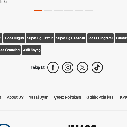
inki
i
TV'de Bugün
Süper Lig Fikstür
Süper Lig Haberleri
iddaa Programı
Galata
daa Sonuçları
Aktif Sayaç
Takip Et
r
About US
Yasal Uyarı
Çerez Politikası
Gizlilik Politikası
KVK