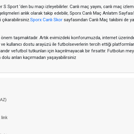
 S Sport 'den bu maçı izleyebilirler. Canlı maç yayını, canlı maç izle
elişmeleri anlık olarak takip edebilir, Sporx Canlı Maç Anlatım Sayfas
 çıkarabilirsiniz.
Sporx Canlı Skor
sayfasından Canlı Maç takibini de yap
k önem taşımaktadır. Artık evimizdeki konforumuzda, internet üzerinden 
i ve kullanıcı dostu arayüzü ile futbolseverlerin tercih ettiği platform
mlarıdır vefutbol tutkunları için kaçırılmayacak bir fırsattır. Futbolun
n dolu anları kaçırmadan yaşayabilirsiniz
AZ)
link