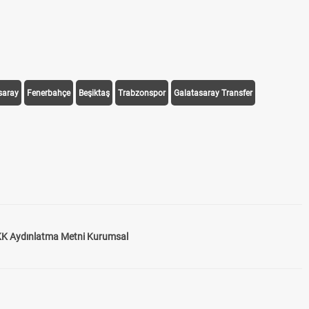
saray
Fenerbahçe
Beşiktaş
Trabzonspor
Galatasaray Transfer
K Aydınlatma Metni Kurumsal