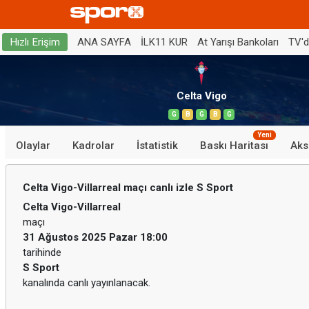
ANA SAYFA
İLK11 KUR
At Yarışı Bankoları
TV'
Hızlı Erişim
Celta Vigo
G
B
G
B
G
Yeni
Olaylar
Kadrolar
İstatistik
Baskı Haritası
Aks
Celta Vigo-Villarreal maçı canlı izle S Sport
Celta Vigo-Villarreal
maçı
31 Ağustos 2025 Pazar 18:00
tarihinde
S Sport
kanalında canlı yayınlanacak.