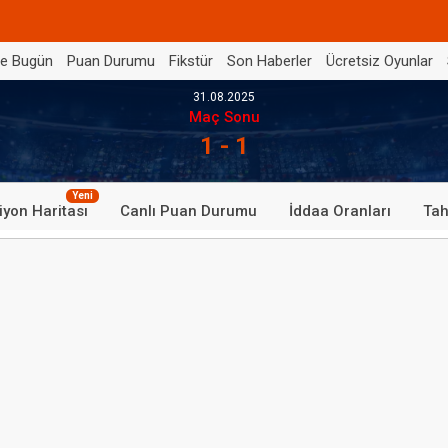
de Bugün
Puan Durumu
Fikstür
Son Haberler
Ücretsiz Oyunlar
31.08.2025
Maç Sonu
1 - 1
Yeni
iyon Haritası
Canlı Puan Durumu
İddaa Oranları
Tah