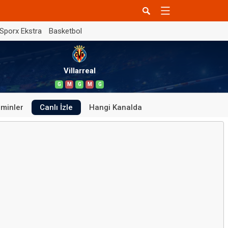
Sporx Ekstra
Basketbol
Villarreal
G
M
G
M
G
minler
Canlı İzle
Hangi Kanalda